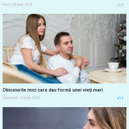
Marți, 28 Iulie 2026
0
Obiceiurile mici care dau formă unei vieți mari
Duminică, 19 Iulie 2026
1