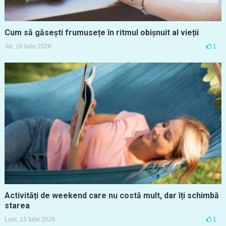
Cum să găsești frumusețe în ritmul obișnuit al vieții
Joi, 16 Iulie 2026
1
Activități de weekend care nu costă mult, dar îți schimbă
starea
Luni, 13 Iulie 2026
1