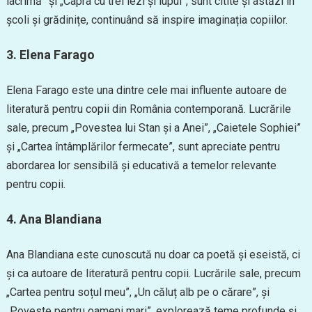
lacrimă” și „Capra cu trei iezi și lupul”, sunt citite și astăzi în
școli și grădinițe, continuând să inspire imaginația copiilor.
3. Elena Farago
Elena Farago este una dintre cele mai influente autoare de
literatură pentru copii din România contemporană. Lucrările
sale, precum „Povestea lui Stan și a Anei”, „Caietele Sophiei”
și „Cartea întâmplărilor fermecate”, sunt apreciate pentru
abordarea lor sensibilă și educativă a temelor relevante
pentru copii.
4. Ana Blandiana
Ana Blandiana este cunoscută nu doar ca poetă și eseistă, ci
și ca autoare de literatură pentru copii. Lucrările sale, precum
„Cartea pentru soțul meu”, „Un căluț alb pe o cărare”, și
„Poveste pentru oameni mari”, explorează teme profunde și