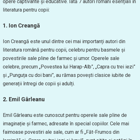
opere captivante și educative. Iată 7 autori români esențiali în
literatura pentru copii:
1. Ion Creangă
Ion Creangă este unul dintre cei mai importanți autori din
literatura română pentru copii, celebru pentru basmele și
povestirile sale pline de farmec și umor. Operele sale
celebre, precum „Povestea lui Harap-Alb”, „Capra cu trei iezi”
și „Punguța cu doi bani”, au rămas povești clasice iubite de
generații întregi de copii și adulți.
2. Emil Gârleanu
Emil Gârleanu este cunoscut pentru operele sale pline de
imaginație și farmec, adresate în special copiilor. Cele mai
faimoase povestiri ale sale, cum ar fi „Făt-Frumos din