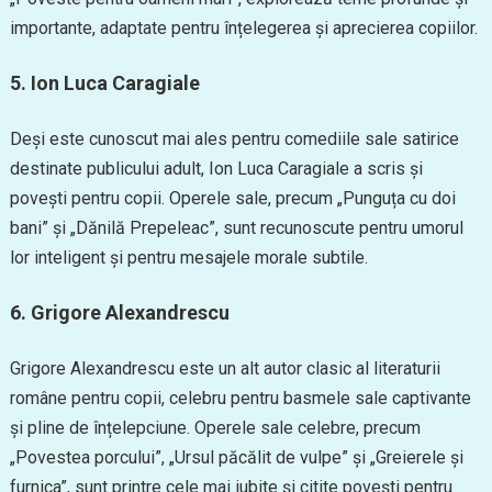
importante, adaptate pentru înțelegerea și aprecierea copiilor.
5. Ion Luca Caragiale
Deși este cunoscut mai ales pentru comediile sale satirice
destinate publicului adult, Ion Luca Caragiale a scris și
povești pentru copii. Operele sale, precum „Punguța cu doi
bani” și „Dănilă Prepeleac”, sunt recunoscute pentru umorul
lor inteligent și pentru mesajele morale subtile.
6. Grigore Alexandrescu
Grigore Alexandrescu este un alt autor clasic al literaturii
române pentru copii, celebru pentru basmele sale captivante
și pline de înțelepciune. Operele sale celebre, precum
„Povestea porcului”, „Ursul păcălit de vulpe” și „Greierele și
furnica”, sunt printre cele mai iubite și citite povești pentru