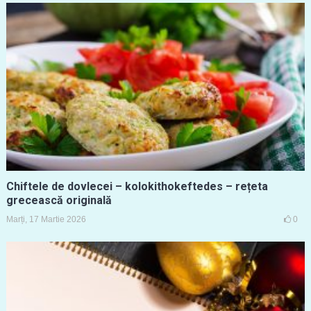
Chiftele de dovlecei – kolokithokeftedes – rețeta
grecească originală
Marți, 17 Martie 2026
0