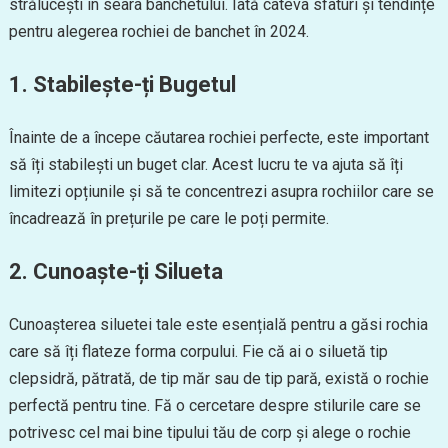
strălucești în seara banchetului. Iată câteva sfaturi și tendințe
pentru alegerea rochiei de banchet în 2024.
1. Stabilește-ți Bugetul
Înainte de a începe căutarea rochiei perfecte, este important
să îți stabilești un buget clar. Acest lucru te va ajuta să îți
limitezi opțiunile și să te concentrezi asupra rochiilor care se
încadrează în prețurile pe care le poți permite.
2. Cunoaște-ți Silueta
Cunoașterea siluetei tale este esențială pentru a găsi rochia
care să îți flateze forma corpului. Fie că ai o siluetă tip
clepsidră, pătrată, de tip măr sau de tip pară, există o rochie
perfectă pentru tine. Fă o cercetare despre stilurile care se
potrivesc cel mai bine tipului tău de corp și alege o rochie