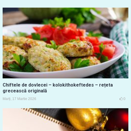
Chiftele de dovlecei – kolokithokeftedes – rețeta
grecească originală
Marți, 17 Martie 2026
0