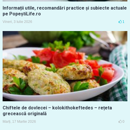
Informații utile, recomandări practice și subiecte actuale
pe PopeștiLife.ro
Vineri, 3 Iulie 2026
1
Chiftele de dovlecei – kolokithokeftedes – rețeta
grecească originală
Marți, 17 Martie 2026
0