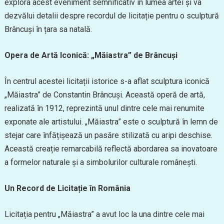
explora acest eveniment semnificativ în lumea artei și va
dezvălui detalii despre recordul de licitație pentru o sculptură
Brâncuși în țara sa natală.
Opera de Artă Iconică: „Măiastra” de Brâncuși
În centrul acestei licitații istorice s-a aflat sculptura iconică
„Măiastra” de Constantin Brâncuși. Această operă de artă,
realizată în 1912, reprezintă unul dintre cele mai renumite
exponate ale artistului. „Măiastra” este o sculptură în lemn de
stejar care înfățișează un pasăre stilizată cu aripi deschise.
Această creație remarcabilă reflectă abordarea sa inovatoare
a formelor naturale și a simbolurilor culturale românești.
Un Record de Licitație în România
Licitația pentru „Măiastra” a avut loc la una dintre cele mai