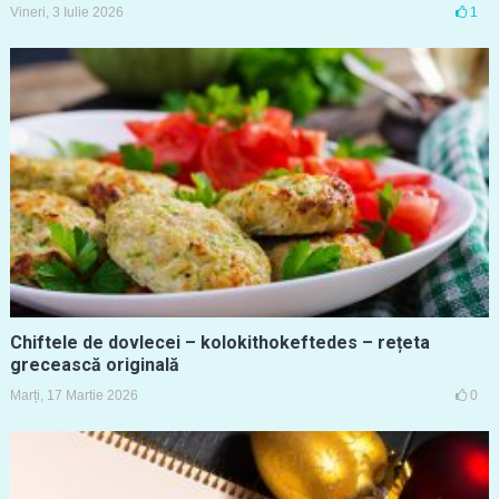
Vineri, 3 Iulie 2026
1
Chiftele de dovlecei – kolokithokeftedes – rețeta
grecească originală
Marți, 17 Martie 2026
0