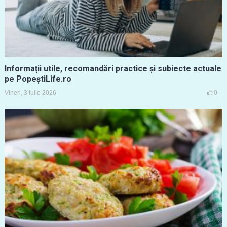
Informații utile, recomandări practice și subiecte actuale
pe PopeștiLife.ro
Vineri, 3 Iulie 2026
0