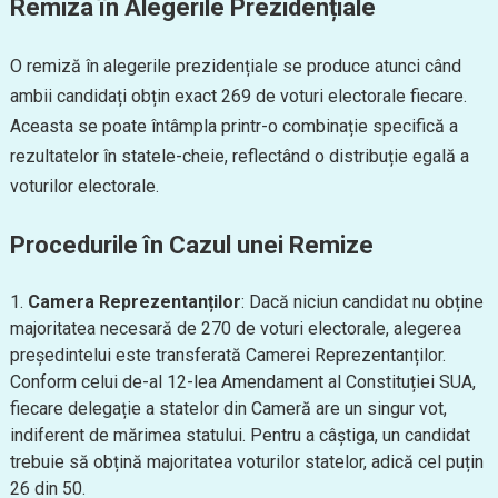
Remiza în Alegerile Prezidențiale
O remiză în alegerile prezidențiale se produce atunci când
ambii candidați obțin exact 269 de voturi electorale fiecare.
Aceasta se poate întâmpla printr-o combinație specifică a
rezultatelor în statele-cheie, reflectând o distribuție egală a
voturilor electorale.
Procedurile în Cazul unei Remize
Camera Reprezentanților
: Dacă niciun candidat nu obține
majoritatea necesară de 270 de voturi electorale, alegerea
președintelui este transferată Camerei Reprezentanților.
Conform celui de-al 12-lea Amendament al Constituției SUA,
fiecare delegație a statelor din Cameră are un singur vot,
indiferent de mărimea statului. Pentru a câștiga, un candidat
trebuie să obțină majoritatea voturilor statelor, adică cel puțin
26 din 50.