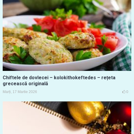
Chiftele de dovlecei – kolokithokeftedes – rețeta
grecească originală
Marți, 17 Martie 2026
0