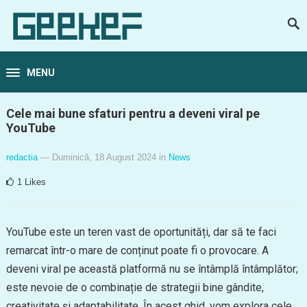
MENU
Cele mai bune sfaturi pentru a deveni viral pe
YouTube
redactia
— Duminică, 18 August 2024
in
News
1
Likes
YouTube este un teren vast de oportunități, dar să te faci
remarcat într-o mare de conținut poate fi o provocare. A
deveni viral pe această platformă nu se întâmplă întâmplător;
este nevoie de o combinație de strategii bine gândite,
creativitate și adaptabilitate. În acest ghid, vom explora cele