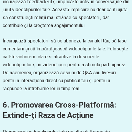
încurajează feedback-ul și implică-te activ în conversațiile din
jurul videoclipurilor tale. Această implicare nu doar că îți ajută
să construiești relații mai strânse cu spectatorii, dar
contribuie și la creșterea angajamentului.
Încurajează spectatorii să se aboneze la canalul tău, să lase
comentarii și să împărtășească videoclipurile tale. Folosește
call-to-action-uri clare și atractive în descrierile
videoclipurilor și în videoclipuri pentru a stimula participarea.
De asemenea, organizează sesiuni de Q&A sau live-uri
pentru a interacționa direct cu publicul tău și pentru a
răspunde la întrebările lor în timp real.
6. Promovarea Cross-Platformă:
Extinde-ți Raza de Acțiune
Promovarea videoclipurilor tale pe alte platforme de