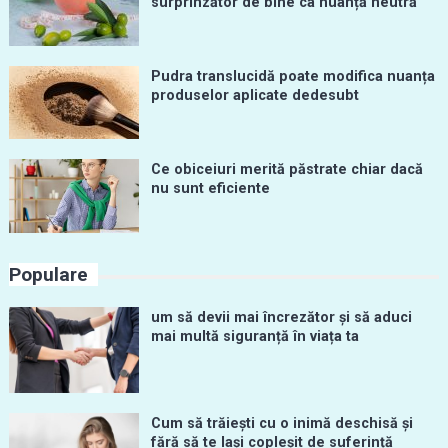
surprinzător de bine ca nuanță neutră
Pudra translucidă poate modifica nuanța
produselor aplicate dedesubt
Ce obiceiuri merită păstrate chiar dacă
nu sunt eficiente
Populare
um să devii mai încrezător și să aduci
mai multă siguranță în viața ta
Cum să trăiești cu o inimă deschisă și
fără să te lași copleșit de suferință