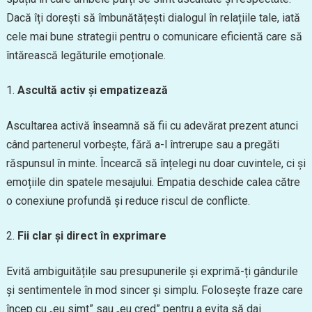
Dacă îți dorești să îmbunătățești dialogul în relațiile tale, iată
cele mai bune strategii pentru o comunicare eficientă care să
întărească legăturile emoționale.
Ascultă activ și empatizează
Ascultarea activă înseamnă să fii cu adevărat prezent atunci
când partenerul vorbește, fără a-l întrerupe sau a pregăti
răspunsul în minte. Încearcă să înțelegi nu doar cuvintele, ci și
emoțiile din spatele mesajului. Empatia deschide calea către
o conexiune profundă și reduce riscul de conflicte.
Fii clar și direct în exprimare
Evită ambiguitățile sau presupunerile și exprimă-ți gândurile
și sentimentele în mod sincer și simplu. Folosește fraze care
încep cu „eu simt” sau „eu cred” pentru a evita să dai