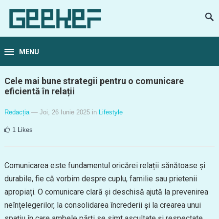
MENU
Cele mai bune strategii pentru o comunicare
eficientă în relații
Redacția
— Joi, 26 Iunie 2025
in
Lifestyle
1
Likes
Comunicarea este fundamentul oricărei relații sănătoase și
durabile, fie că vorbim despre cuplu, familie sau prietenii
apropiați. O comunicare clară și deschisă ajută la prevenirea
neînțelegerilor, la consolidarea încrederii și la crearea unui
spațiu în care ambele părți se simt ascultate și respectate.