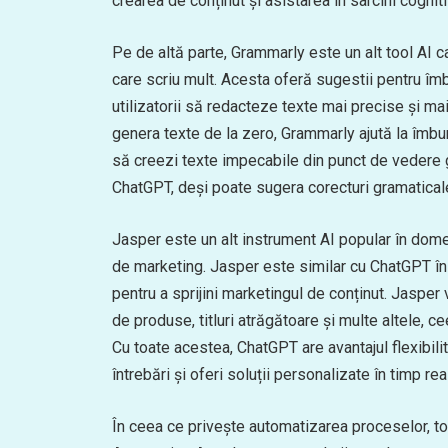
crearea de conținut și asistarea în sarcini cogniti
Pe de altă parte, Grammarly este un alt tool AI c
care scriu mult. Acesta oferă sugestii pentru îmbună
utilizatorii să redacteze texte mai precise și ma
genera texte de la zero, Grammarly ajută la îmbun
să creezi texte impecabile din punct de vedere 
ChatGPT, deși poate sugera corecturi gramaticale
Jasper este un alt instrument AI popular în dome
de marketing. Jasper este similar cu ChatGPT în
pentru a sprijini marketingul de conținut. Jasper
de produse, titluri atrăgătoare și multe altele, 
Cu toate acestea, ChatGPT are avantajul flexibilit
întrebări și oferi soluții personalizate în timp real
În ceea ce privește automatizarea proceselor, t