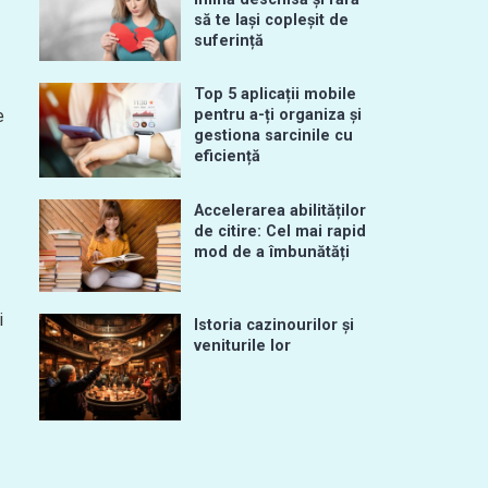
să te lași copleșit de
suferință
Top 5 aplicații mobile
e
pentru a-ți organiza și
gestiona sarcinile cu
eficiență
Accelerarea abilităților
de citire: Cel mai rapid
mod de a îmbunătăți
i
Istoria cazinourilor și
veniturile lor