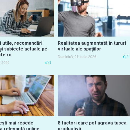
i utile, recomandări
Realitatea augmentată în tururi
și subiecte actuale pe
virtuale ale spațiilor
ife.ro
Duminică, 21 Iunie 2026
1
ie 2026
1
ști mai repede
8 factori care pot agrava tusea
a relevantă online
productivă