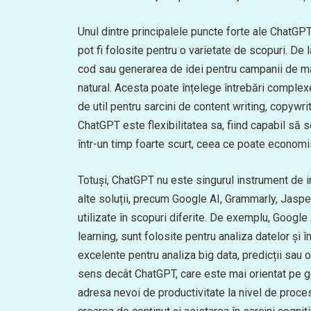
Unul dintre principalele puncte forte ale ChatGPT
pot fi folosite pentru o varietate de scopuri. De l
cod sau generarea de idei pentru campanii de ma
natural. Acesta poate înțelege întrebări comple
de util pentru sarcini de content writing, copywrit
ChatGPT este flexibilitatea sa, fiind capabil să s
într-un timp foarte scurt, ceea ce poate economis
Totuși, ChatGPT nu este singurul instrument de int
alte soluții, precum Google AI, Grammarly, Jasp
utilizate în scopuri diferite. De exemplu, Google
learning, sunt folosite pentru analiza datelor și
excelente pentru analiza big data, predicții sau
sens decât ChatGPT, care este mai orientat pe ge
adresa nevoi de productivitate la nivel de proc