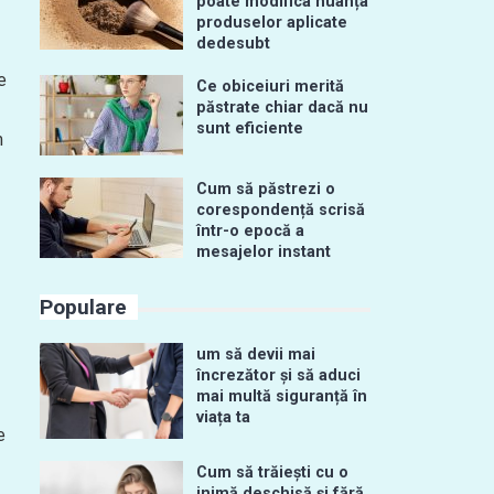
poate modifica nuanța
produselor aplicate
dedesubt
e
Ce obiceiuri merită
păstrate chiar dacă nu
sunt eficiente
m
Cum să păstrezi o
corespondență scrisă
într-o epocă a
mesajelor instant
Populare
um să devii mai
încrezător și să aduci
mai multă siguranță în
viața ta
e
Cum să trăiești cu o
inimă deschisă și fără