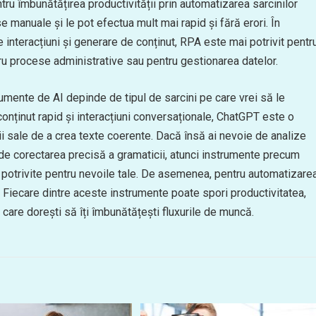
ru îmbunătățirea productivității prin automatizarea sarcinilor
 manuale și le pot efectua mult mai rapid și fără erori. În
nteracțiuni și generare de conținut, RPA este mai potrivit pentr
u procese administrative sau pentru gestionarea datelor.
rumente de AI depinde de tipul de sarcini pe care vrei să le
nținut rapid și interacțiuni conversaționale, ChatGPT este o
ății sale de a crea texte coerente. Dacă însă ai nevoie de analize
e corectarea precisă a gramaticii, atunci instrumente precum
 potrivite pentru nevoile tale. De asemenea, pentru automatizare
ă. Fiecare dintre aceste instrumente poate spori productivitatea,
care dorești să îți îmbunătățești fluxurile de muncă.