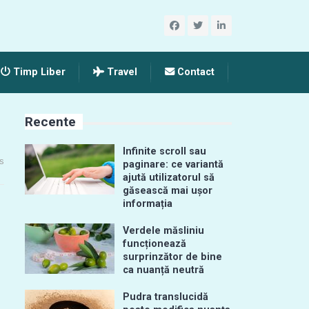
Timp Liber
Travel
Contact
Recente
Infinite scroll sau
s
paginare: ce variantă
ajută utilizatorul să
găsească mai ușor
informația
Verdele măsliniu
funcționează
surprinzător de bine
ca nuanță neutră
Pudra translucidă