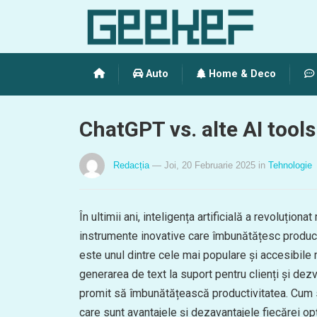
Auto
Home & Deco
ChatGPT vs. alte AI tool
Redacția
— Joi, 20 Februarie 2025
in
Tehnologie
În ultimii ani, inteligența artificială a revoluțio
instrumente inovative care îmbunătățesc produc
este unul dintre cele mai populare și accesibile 
generarea de text la suport pentru clienți și dezvo
promit să îmbunătățească productivitatea. Cum se
care sunt avantajele și dezavantajele fiecărei op