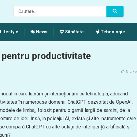
Lifestyle
News
Sănătate
Tehnologie
s pentru productivitate
0
Like
nat modul în care lucrăm și interacționăm cu tehnologia, aducând
tivitatea în numeroase domenii. ChatGPT, dezvoltat de OpenAI,
modele de limbaj, folosit pentru o gamă largă de sarcini, de la
ltare de idei. Însă, în peisajul AI, există și alte instrumente care
 compară ChatGPT cu alte soluții de inteligență artificială și
țiuni?