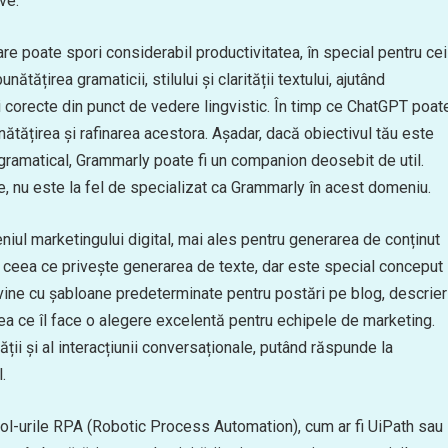
ve.
are poate spori considerabil productivitatea, în special pentru cei
tățirea gramaticii, stilului și clarității textului, ajutând
i corecte din punct de vedere lingvistic. În timp ce ChatGPT poat
ătățirea și rafinarea acestora. Așadar, dacă obiectivul tău este
gramatical, Grammarly poate fi un companion deosebit de util.
, nu este la fel de specializat ca Grammarly în acest domeniu.
niul marketingului digital, mai ales pentru generarea de conținut
 ceea ce privește generarea de texte, dar este special conceput
 vine cu șabloane predeterminate pentru postări pe blog, descrier
ceea ce îl face o alegere excelentă pentru echipele de marketing.
ății și al interacțiunii conversaționale, putând răspunde la
.
ool-urile RPA (Robotic Process Automation), cum ar fi UiPath sau