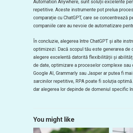
Automation Anywhere, sunt soluții excelente pent
repetitive. Aceste instrumente pot prelua procese
comparație cu ChatGPT, care se concentrează pe i
companiile care au nevoie de automatizare pentr
În concluzie, alegerea între ChatGPT și alte inst
optimizezi. Dacă scopul tău este generarea de co
alegere excelentă datorită flexibilității și abilit
de date, optimizare a proceselor complexe sau d
Google AI, Grammarly sau Jasper ar putea fi mai
sarcinilor repetitive, RPA poate fi soluția optim
dar alegerea lor depinde de domeniul specific în 
You might like