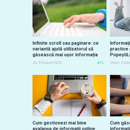
Infinite scroll sau paginare: ce
Informați
variantă ajută utilizatorul să
practice 
găsească mai ușor informația
PopeștiL
Joi, 6 August 2026
1
Vineri, 3 Iul
Cum gestionezi mai bine
Cum găse
avalanșa de informații online
informați