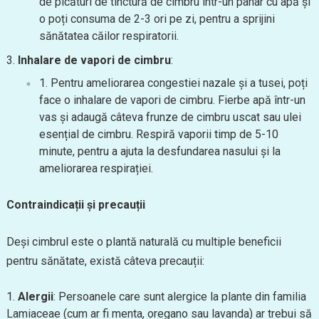
de picături de tinctură de cimbru într-un pahar cu apă și
o poți consuma de 2-3 ori pe zi, pentru a sprijini
sănătatea căilor respiratorii.
Inhalare de vapori de cimbru
:
Pentru ameliorarea congestiei nazale și a tusei, poți
face o inhalare de vapori de cimbru. Fierbe apă într-un
vas și adaugă câteva frunze de cimbru uscat sau ulei
esențial de cimbru. Respiră vaporii timp de 5-10
minute, pentru a ajuta la desfundarea nasului și la
ameliorarea respirației.
Contraindicații și precauții
Deși cimbrul este o plantă naturală cu multiple beneficii
pentru sănătate, există câteva precauții:
Alergii
: Persoanele care sunt alergice la plante din familia
Lamiaceae (cum ar fi menta, oregano sau lavanda) ar trebui să