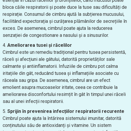
esențial în cazul răcelilor și bronșitelor, când mucusul poate
bloca căile respiratorii și poate duce la tuse sau dificultăți de
respirație. Consumul de cimbru ajută la subțierea mucusului,
facilitând expectorația și curățarea plămânilor de secrețiile în
exces. De asemenea, cimbrul poate ajuta la reducerea
senzației de congestionare a nasului și a sinusurilor.
Ameliorarea tusei și răcelilor
Cimbrul este un remediu tradițional pentru tusea persistentă,
răceli și afecțiuni ale gâtului, datorită proprietăților sale
calmante și antiinflamatorii. Infuziile de cimbru pot calma
iritațiile din gât, reducând tusea și inflamațiile asociate cu
răceala sau gripa. De asemenea, cimbrul are un efect
emolient asupra mucoaselor iritate, ceea ce contribuie la
ameliorarea disconfortului resimțit în gât în timpul unei răceli
sau al unei infecții respiratorii.
Sprijin în prevenirea infecțiilor respiratorii recurente
Cimbrul poate ajuta la întărirea sistemului imunitar, datorită
conținutului său de antioxidanți și vitamine. Un sistem