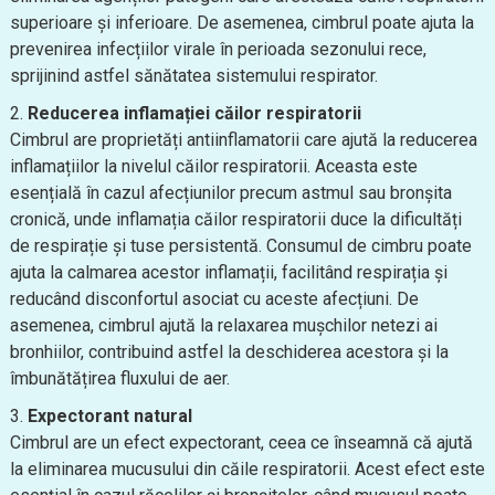
superioare și inferioare. De asemenea, cimbrul poate ajuta la
prevenirea infecțiilor virale în perioada sezonului rece,
sprijinind astfel sănătatea sistemului respirator.
Reducerea inflamației căilor respiratorii
Cimbrul are proprietăți antiinflamatorii care ajută la reducerea
inflamațiilor la nivelul căilor respiratorii. Aceasta este
esențială în cazul afecțiunilor precum astmul sau bronșita
cronică, unde inflamația căilor respiratorii duce la dificultăți
de respirație și tuse persistentă. Consumul de cimbru poate
ajuta la calmarea acestor inflamații, facilitând respirația și
reducând disconfortul asociat cu aceste afecțiuni. De
asemenea, cimbrul ajută la relaxarea mușchilor netezi ai
bronhiilor, contribuind astfel la deschiderea acestora și la
îmbunătățirea fluxului de aer.
Expectorant natural
Cimbrul are un efect expectorant, ceea ce înseamnă că ajută
la eliminarea mucusului din căile respiratorii. Acest efect este