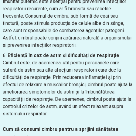
imunitar puternic este esențial pentru prevenirea infecțiilor
respiratorii recurente, cum ar fi bronșita sau răcelile
frecvente. Consumul de cimbru, sub formă de ceai sau
tinctură, poate stimula producția de celule albe din sânge,
care sunt responsabile de combaterea agenților patogeni.
Astfel, cimbrul poate sprijini apărarea naturală a organismului
și prevenirea infecțiilor respiratorii.
Eficiență în caz de astm și dificultăți de respirație
Cimbrul este, de asemenea, util pentru persoanele care
suferă de astm sau alte afecțiuni respiratorii care duc la
dificultăți de respirație. Prin reducerea inflamației și prin
efectul de relaxare a mușchilor bronșici, cimbrul poate ajuta la
ameliorarea simptomelor de astm și la îmbunătățirea
capacității de respirație. De asemenea, cimbrul poate ajuta la
controlul crizelor de astm, având un efect relaxant asupra
sistemului respirator.
Cum să consumi cimbru pentru a sprijini sănătatea