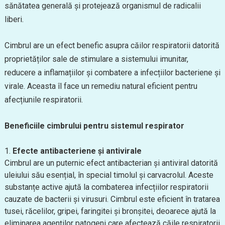
sănătatea generală și protejează organismul de radicalii
liberi.
Cimbrul are un efect benefic asupra căilor respiratorii datorită
proprietăților sale de stimulare a sistemului imunitar,
reducere a inflamațiilor și combatere a infecțiilor bacteriene și
virale. Aceasta îl face un remediu natural eficient pentru
afecțiunile respiratorii.
Beneficiile cimbrului pentru sistemul respirator
Efecte antibacteriene și antivirale
Cimbrul are un puternic efect antibacterian și antiviral datorită
uleiului său esențial, în special timolul și carvacrolul. Aceste
substanțe active ajută la combaterea infecțiilor respiratorii
cauzate de bacterii și virusuri. Cimbrul este eficient în tratarea
tusei, răcelilor, gripei, faringitei și bronșitei, deoarece ajută la
eliminarea agenților patogeni care afectează căile respiratorii