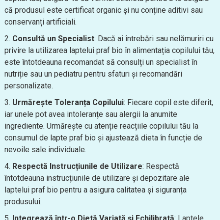
că produsul este certificat organic și nu conține aditivi sau
conservanți artificiali.
Consultă un Specialist
: Dacă ai întrebări sau nelămuriri cu
privire la utilizarea laptelui praf bio în alimentația copilului tău,
este întotdeauna recomandat să consulți un specialist în
nutriție sau un pediatru pentru sfaturi și recomandări
personalizate.
Urmărește Toleranța Copilului
: Fiecare copil este diferit,
iar unele pot avea intoleranțe sau alergii la anumite
ingrediente. Urmărește cu atenție reacțiile copilului tău la
consumul de lapte praf bio și ajustează dieta în funcție de
nevoile sale individuale.
Respectă Instrucțiunile de Utilizare
: Respectă
întotdeauna instrucțiunile de utilizare și depozitare ale
laptelui praf bio pentru a asigura calitatea și siguranța
produsului.
Integrează într-o Dietă Variată și Echilibrată
: Laptele