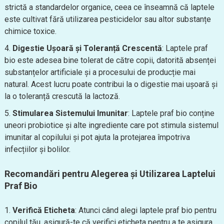
strictă a standardelor organice, ceea ce înseamnă că laptele
este cultivat fără utilizarea pesticidelor sau altor substanțe
chimice toxice.
Digestie Ușoară și Toleranță Crescentă
: Laptele praf
bio este adesea bine tolerat de către copii, datorită absenței
substanțelor artificiale și a procesului de producție mai
natural. Acest lucru poate contribui la o digestie mai ușoară și
la o toleranță crescută la lactoză.
Stimularea Sistemului Imunitar
: Laptele praf bio conține
uneori probiotice și alte ingrediente care pot stimula sistemul
imunitar al copilului și pot ajuta la protejarea împotriva
infecțiilor și bolilor.
Recomandări pentru Alegerea și Utilizarea Laptelui
Praf Bio
Verifică Eticheta
: Atunci când alegi laptele praf bio pentru
copilul tău, asigură-te că verifici eticheta pentru a te asigura