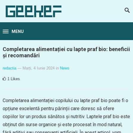
MENU
Completarea alimentației cu lapte praf bio: beneficii
și recomandări
redactia
— Marți, 4 Iunie 2024
in
News
1
Likes
Completarea alimentației copilului cu lapte praf bio poate fi o
opțiune excelentă pentru părinții care doresc să ofere
copiilor lor un produs sănătos și nutritiv. Laptele praf bio este
obținut din surse organice și este procesat în mod natural,
fără aditivi sau conservanți artificiali. În acest articol, vom