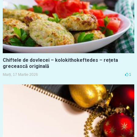
Chiftele de dovlecei – kolokithokeftedes – rețeta
grecească originală
Marți, 17 Martie 2026
1