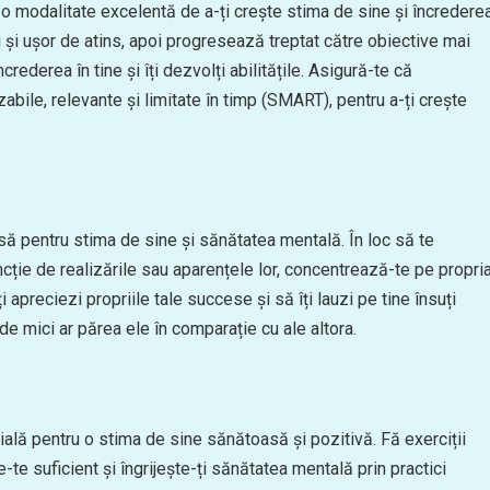
e o modalitate excelentă de a-ți crește stima de sine și încredere
ici și ușor de atins, apoi progresează treptat către obiective mai
rederea în tine și îți dezvolți abilitățile. Asigură-te că
zabile, relevante și limitate în timp (SMART), pentru a-ți crește
să pentru stima de sine și sănătatea mentală. În loc să te
uncție de realizările sau aparențele lor, concentrează-te pe propri
i apreciezi propriile tale succese și să îți lauzi pe tine însuți
t de mici ar părea ele în comparație cu ale altora.
ucială pentru o stima de sine sănătoasă și pozitivă. Fă exerciții
te suficient și îngrijește-ți sănătatea mentală prin practici