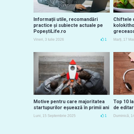
Informații utile, recomandări
Chiftele 
practice și subiecte actuale pe
kolokith
PopeștiLife.ro
greceasc
Vineri, 3 Iulie 2026
1
Marți, 17 Ma
Motive pentru care majoritatea
Top 10 la
startupurilor eșuează în primii ani
de editar
Luni, 15 Septembrie 2025
1
Duminică, 1