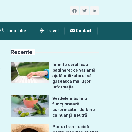
Timp Liber
Travel
Contact
Recente
Infinite scroll sau
s
paginare: ce variantă
ajută utilizatorul să
găsească mai ușor
informația
Verdele măsliniu
funcționează
e
surprinzător de bine
ca nuanță neutră
Pudra translucidă