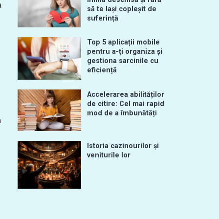
a
să te lași copleșit de
suferință
Top 5 aplicații mobile
pentru a-ți organiza și
gestiona sarcinile cu
eficiență
Accelerarea abilităților
de citire: Cel mai rapid
mod de a îmbunătăți
a
Istoria cazinourilor și
veniturile lor