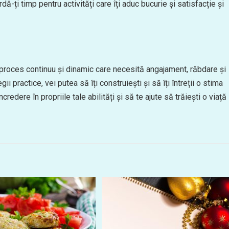
ă-ți timp pentru activități care îți aduc bucurie și satisfacție și
 proces continuu și dinamic care necesită angajament, răbdare și
ii practice, vei putea să îți construiești și să îți întreții o stima
redere în propriile tale abilități și să te ajute să trăiești o viață