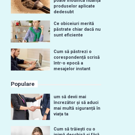
poate modifica nuanța
produselor aplicate
dedesubt
Ce obiceiuri merită
păstrate chiar dacă nu
sunt eficiente
Cum să păstrezi o
corespondență scrisă
într-o epocă a
mesajelor instant
Populare
um să devii mai
încrezător și să aduci
mai multă siguranță în
viața ta
Cum să trăiești cu o
inimă deschisă și fără