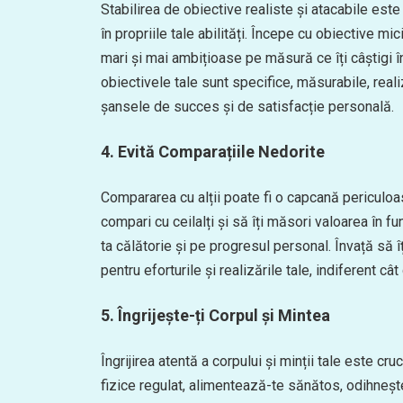
Stabilirea de obiective realiste și atacabile est
în propriile tale abilități. Începe cu obiective m
mari și mai ambițioase pe măsură ce îți câștigi înc
obiectivele tale sunt specifice, măsurabile, reali
șansele de succes și de satisfacție personală.
4. Evită Comparațiile Nedorite
Compararea cu alții poate fi o capcană periculoa
compari cu ceilalți și să îți măsori valoarea în f
ta călătorie și pe progresul personal. Învață să îț
pentru eforturile și realizările tale, indiferent câ
5. Îngrijește-ți Corpul și Mintea
Îngrijirea atentă a corpului și minții tale este cr
fizice regulat, alimentează-te sănătos, odihnește-