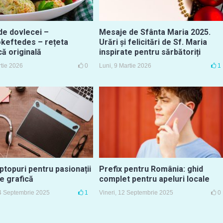
de dovlecei –
Mesaje de Sfânta Maria 2025.
okeftedes – rețeta
Urări și felicitări de Sf. Maria
ă originală
inspirate pentru sărbătoriți
rtie 2026
0
Luni, 9 Martie 2026
1
ptopuri pentru pasionații
Prefix pentru România: ghid
e grafică
complet pentru apeluri locale
4 Septembrie 2025
1
Vineri, 12 Septembrie 2025
0