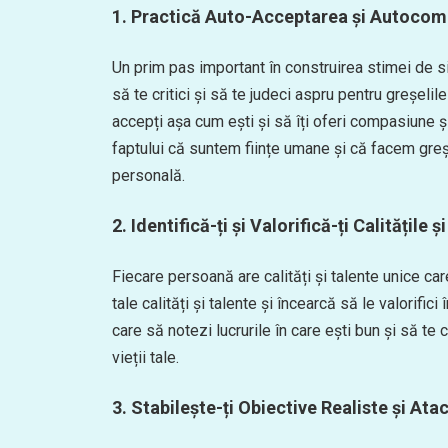
1. Practică Auto-Acceptarea și Autoco
Un prim pas important în construirea stimei de s
să te critici și să te judeci aspru pentru greșelile
accepți așa cum ești și să îți oferi compasiune 
faptului că suntem ființe umane și că facem greș
personală.
2. Identifică-ți și Valorifică-ți Calitățile ș
Fiecare persoană are calități și talente unice car
tale calități și talente și încearcă să le valorifici î
care să notezi lucrurile în care ești bun și să t
vieții tale.
3. Stabilește-ți Obiective Realiste și Ata