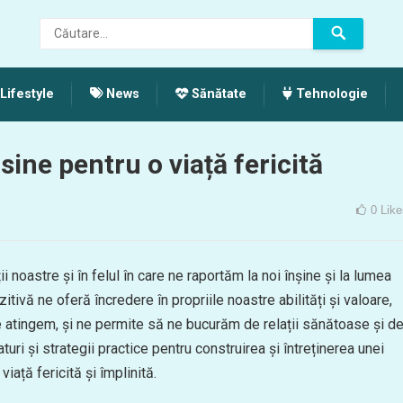
Lifestyle
News
Sănătate
Tehnologie
sine pentru o viață fericită
0
Like
ii noastre și în felul în care ne raportăm la noi înșine și la lumea
itivă ne oferă încredere în propriile noastre abilități și valoare,
le atingem, și ne permite să ne bucurăm de relații sănătoase și d
aturi și strategii practice pentru construirea și întreținerea unei
viață fericită și împlinită.