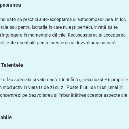
mpasiunea
ine este să practici auto-acceptarea și autocompasiunea. În loc
 tale sau pentru lucrurile în care nu ești perfect, învață să te
și înțelegere în momentele dificile. Recunoașterea și acceptarea
eli este esențială pentru creșterea și dezvoltarea noastră
i Talentele
e o fac specială și valoroasă. Identifică și recunoaște-ți propriile
n mod activ în viața ta de zi cu zi. Poate fi util să ții un jurnal în
e concentrezi pe dezvoltarea și îmbunătățirea acestor aspecte ale
cabile