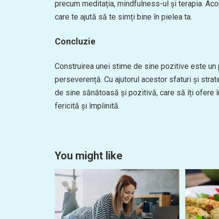
precum meditația, mindfulness-ul și terapia. Acord
care te ajută să te simți bine în pielea ta.
Concluzie
Construirea unei stime de sine pozitive este un
perseverență. Cu ajutorul acestor sfaturi și strateg
de sine sănătoasă și pozitivă, care să îți ofere înc
fericită și împlinită.
You might like