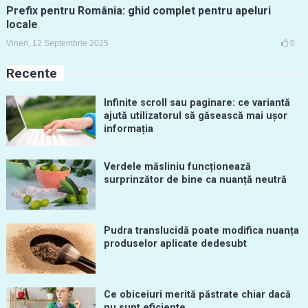
Prefix pentru România: ghid complet pentru apeluri
locale
Vineri, 12 Septembrie 2025
0
Recente
Infinite scroll sau paginare: ce variantă
ajută utilizatorul să găsească mai ușor
informația
Verdele măsliniu funcționează
surprinzător de bine ca nuanță neutră
Pudra translucidă poate modifica nuanța
produselor aplicate dedesubt
Ce obiceiuri merită păstrate chiar dacă
nu sunt eficiente