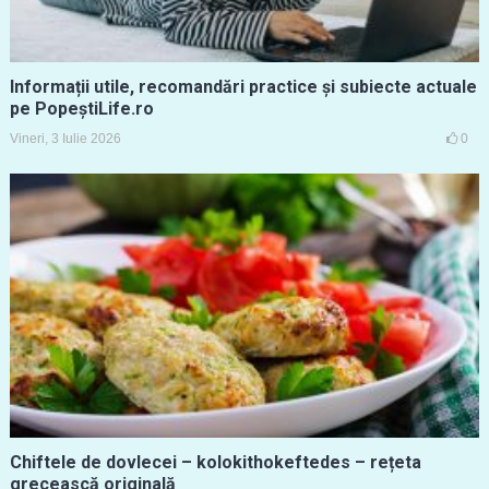
Informații utile, recomandări practice și subiecte actuale
pe PopeștiLife.ro
Vineri, 3 Iulie 2026
0
Chiftele de dovlecei – kolokithokeftedes – rețeta
grecească originală