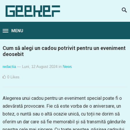
MENU
Cum să alegi un cadou potrivit pentru un eveniment
deosebit
redactia
— Luni, 12 August 2024
in
News
0
Likes
Alegerea unui cadou pentru un eveniment special poate fi o
adevărată provocare. Fie că este vorba de o aniversare, un
botez, o nuntă sau o altă ocazie unică, cu toții ne dorim să
oferim un dar care să fie memorabil și să transmită gândurile
noastre cele mai sincere. Cu toate acestea, găsirea cadoului