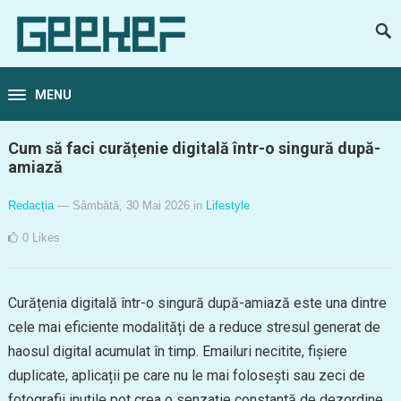
MENU
Cum să faci curățenie digitală într-o singură după-
amiază
Redacția
— Sâmbătă, 30 Mai 2026
in
Lifestyle
0
Likes
Curățenia digitală într-o singură după-amiază este una dintre
cele mai eficiente modalități de a reduce stresul generat de
haosul digital acumulat în timp. Emailuri necitite, fișiere
duplicate, aplicații pe care nu le mai folosești sau zeci de
fotografii inutile pot crea o senzație constantă de dezordine.