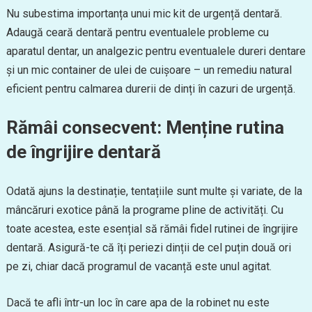
Nu subestima importanța unui mic kit de urgență dentară.
Adaugă ceară dentară pentru eventualele probleme cu
aparatul dentar, un analgezic pentru eventualele dureri dentare
și un mic container de ulei de cuișoare – un remediu natural
eficient pentru calmarea durerii de dinți în cazuri de urgență.
Rămâi consecvent: Menține rutina
de îngrijire dentară
Odată ajuns la destinație, tentațiile sunt multe și variate, de la
mâncăruri exotice până la programe pline de activități. Cu
toate acestea, este esențial să rămâi fidel rutinei de îngrijire
dentară. Asigură-te că îți periezi dinții de cel puțin două ori
pe zi, chiar dacă programul de vacanță este unul agitat.
Dacă te afli într-un loc în care apa de la robinet nu este