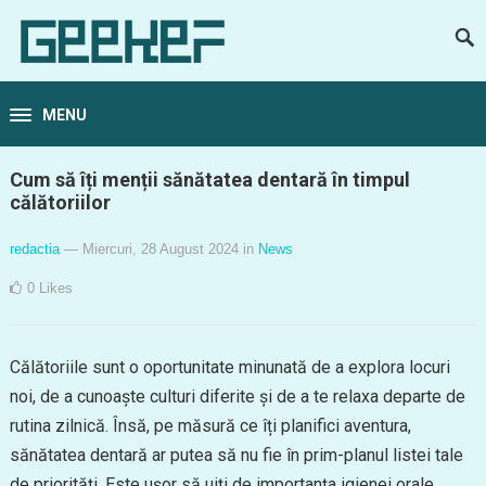
MENU
Cum să îți menții sănătatea dentară în timpul
călătoriilor
redactia
— Miercuri, 28 August 2024
in
News
0
Likes
Călătoriile sunt o oportunitate minunată de a explora locuri
noi, de a cunoaște culturi diferite și de a te relaxa departe de
rutina zilnică. Însă, pe măsură ce îți planifici aventura,
sănătatea dentară ar putea să nu fie în prim-planul listei tale
de priorități. Este ușor să uiți de importanța igienei orale