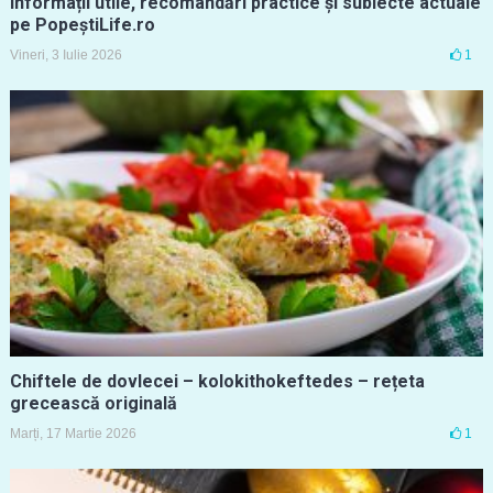
Informații utile, recomandări practice și subiecte actuale
pe PopeștiLife.ro
Vineri, 3 Iulie 2026
1
Chiftele de dovlecei – kolokithokeftedes – rețeta
grecească originală
Marți, 17 Martie 2026
1