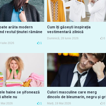
oate arăta modern
Cum îți găsești inspirația
nd restul ținutei rămâne
vestimentară zilnică
Duminică, 28 Iunie 2026
0
 Iulie 2026
1
ele haine se șifonează
Culori masculine care merg
i altele nu
dincolo de bleumarin, negru și gr
 Mai 2026
1
Marți, 19 Mai 2026
0