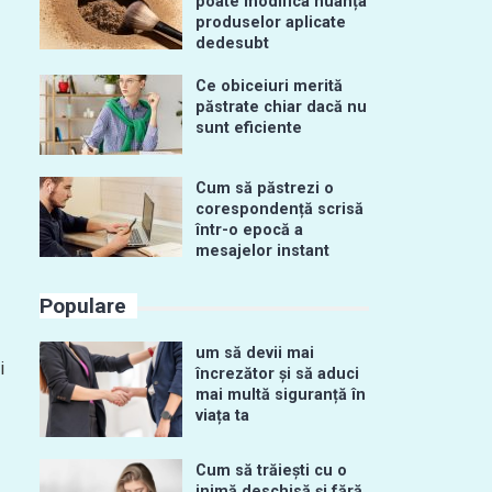
poate modifica nuanța
produselor aplicate
dedesubt
Ce obiceiuri merită
păstrate chiar dacă nu
sunt eficiente
Cum să păstrezi o
corespondență scrisă
într-o epocă a
mesajelor instant
Populare
um să devii mai
i
încrezător și să aduci
mai multă siguranță în
viața ta
Cum să trăiești cu o
inimă deschisă și fără