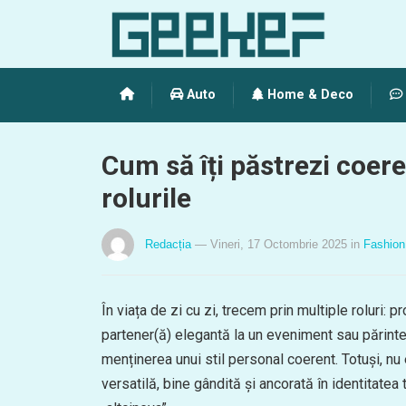
Auto
Home & Deco
Cum să îți păstrezi coere
rolurile
Redacția
— Vineri, 17 Octombrie 2025
in
Fashion
În viața de zi cu zi, trecem prin multiple roluri: pr
partener(ă) elegantă la un eveniment sau părinte 
menținerea unui stil personal coerent. Totuși, nu
versatilă, bine gândită și ancorată în identitatea t