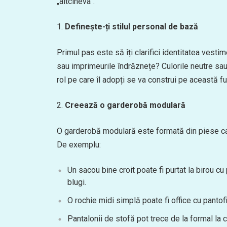
„altcineva”.
Definește-ți stilul personal de bază
Primul pas este să îți clarifici identitatea vestim
sau imprimeurile îndrăznețe? Culorile neutre sau a
rol pe care îl adopți se va construi pe această fun
Creează o garderobă modulară
O garderobă modulară este formată din piese care
De exemplu:
Un sacou bine croit poate fi purtat la birou cu
blugi.
O rochie midi simplă poate fi office cu pantofi
Pantalonii de stofă pot trece de la formal la c