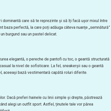
i dominantă care să te reprezinte și să îți facă ușor mixul între
) sunt baza perfectă, la care poți adăuga câteva nuanțe „semnătură”
, un burgund sau un pastel delicat.
 O curea elegantă, o pereche de pantofi cu toc, o geantă structurată
 casual la nivel de sofisticare. La fel, sneakerșii sau o geantă
el, aceeași bază vestimentară capătă roluri diferite.
ilor. Dacă preferi hainele cu linii simple și drepte, păstrează
când alegi un outfit sport. Astfel, ținutele tale vor părea
iferit.