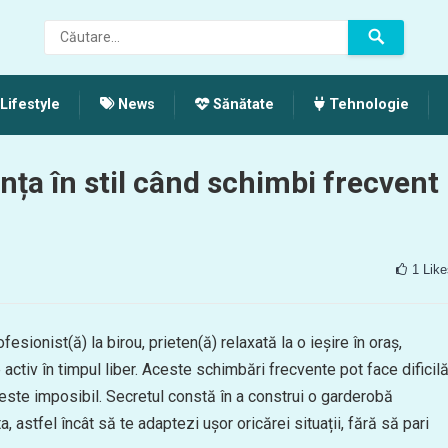
Lifestyle
News
Sănătate
Tehnologie
nța în stil când schimbi frecvent
1
Like
ofesionist(ă) la birou, prieten(ă) relaxată la o ieșire în oraș,
activ în timpul liber. Aceste schimbări frecvente pot face dificil
 este imposibil. Secretul constă în a construi o garderobă
a, astfel încât să te adaptezi ușor oricărei situații, fără să pari