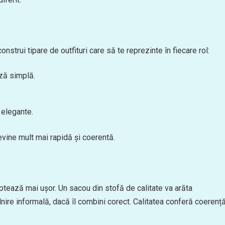
nstrui tipare de outfituri care să te reprezinte în fiecare rol:
uză simplă.
 elegante.
devine mult mai rapidă și coerentă.
ptează mai ușor. Un sacou din stofă de calitate va arăta
ntâlnire informală, dacă îl combini corect. Calitatea conferă coerență