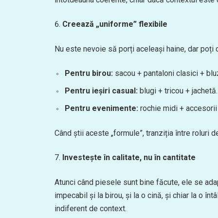
Creează „uniforme” flexibile
Nu este nevoie să porți aceleași haine, dar poți co
Pentru birou:
sacou + pantaloni clasici + bl
Pentru ieșiri casual:
blugi + tricou + jachetă.
Pentru evenimente:
rochie midi + accesorii
Când știi aceste „formule”, tranziția între roluri 
Investește în calitate, nu în cantitate
Atunci când piesele sunt bine făcute, ele se ada
impecabil și la birou, și la o cină, și chiar la o î
indiferent de context.