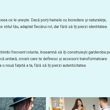
e ceea ce le unește. Dacă porți hainele cu încredere și naturalețe,
tilul tău, adaptat fiecărui rol, dar fără să îți pierzi identitatea.
schimbi frecvent rolurile, înseamnă să îți construiești garderoba p
că unitară, croieli care te definesc și accesorii transformatoare.
o nouă fațetă a ta, fără să îți pierzi autenticitatea.