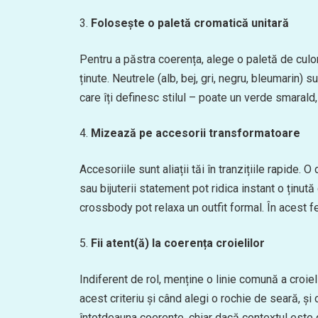
Folosește o paletă cromatică unitară
Pentru a păstra coerența, alege o paletă de culor
ținute. Neutrele (alb, bej, gri, negru, bleumarin
care îți definesc stilul – poate un verde smarald
Mizează pe accesorii transformatoare
Accesoriile sunt aliații tăi în tranzițiile rapide.
sau bijuterii statement pot ridica instant o ținută
crossbody pot relaxa un outfit formal. În acest f
Fii atent(ă) la coerența croielilor
Indiferent de rol, menține o linie comună a croiel
acest criteriu și când alegi o rochie de seară, și 
întotdeauna coerente, chiar dacă contextul este d