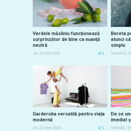
Verdele măsliniu funcționează
Bereta p
surprinzător de bine ca nuanță
atunci câ
neutră
simplu
Joi, 30 Iulie 2026
1
Duminică, 19
Garderoba versatilă pentru viața
De ce un
modernă
imediat ș
Joi, 11 Iunie 2026
1
Sâmbătă, 30