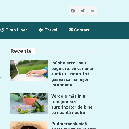
Timp Liber
Travel
Contact
Recente
Infinite scroll sau
paginare: ce variantă
ajută utilizatorul să
s
găsească mai ușor
informația
Verdele măsliniu
funcționează
ă
surprinzător de bine
ca nuanță neutră
Pudra translucidă