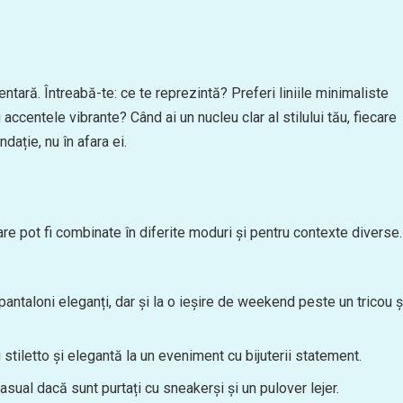
entară. Întreabă-te: ce te reprezintă? Preferi liniile minimaliste
ccentele vibrante? Când ai un nucleu clar al stilului tău, fiecare
dație, nu în afara ei.
 pot fi combinate în diferite moduri și pentru contexte diverse.
 pantaloni eleganți, dar și la o ieșire de weekend peste un tricou ș
 stiletto și elegantă la un eveniment cu bijuterii statement.
asual dacă sunt purtați cu sneakerși și un pulover lejer.