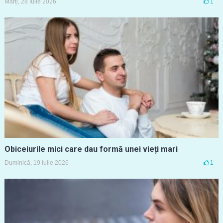
Marți, 28 Iulie 2026
1
Obiceiurile mici care dau formă unei vieți mari
Duminică, 19 Iulie 2026
1