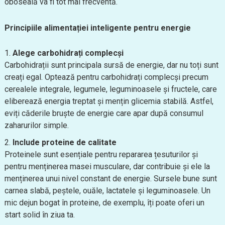
oboseală va fi tot mai frecventă.
Principiile alimentației inteligente pentru energie
Alege carbohidrați complecși
Carbohidrații sunt principala sursă de energie, dar nu toți sunt
creați egal. Optează pentru carbohidrați complecși precum
cerealele integrale, legumele, leguminoasele și fructele, care
eliberează energia treptat și mențin glicemia stabilă. Astfel,
eviți căderile bruște de energie care apar după consumul
zaharurilor simple.
Include proteine de calitate
Proteinele sunt esențiale pentru repararea țesuturilor și
pentru menținerea masei musculare, dar contribuie și ele la
menținerea unui nivel constant de energie. Sursele bune sunt
carnea slabă, peștele, ouăle, lactatele și leguminoasele. Un
mic dejun bogat în proteine, de exemplu, îți poate oferi un
start solid în ziua ta.