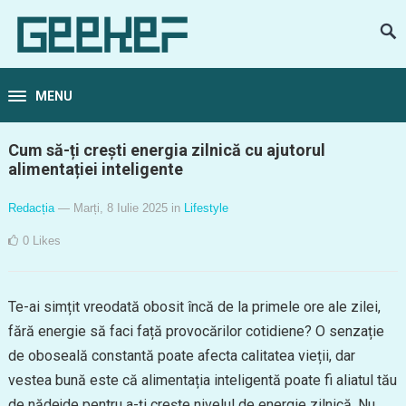
MENU
Cum să-ți crești energia zilnică cu ajutorul
alimentației inteligente
Redacția
— Marți, 8 Iulie 2025
in
Lifestyle
0
Likes
Te-ai simțit vreodată obosit încă de la primele ore ale zilei,
fără energie să faci față provocărilor cotidiene? O senzație
de oboseală constantă poate afecta calitatea vieții, dar
vestea bună este că alimentația inteligentă poate fi aliatul tău
de nădejde pentru a-ți crește nivelul de energie zilnică. Nu