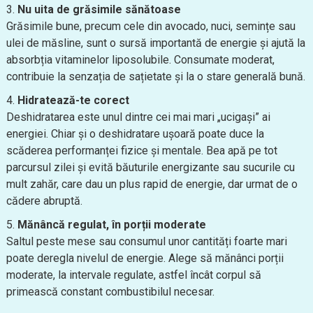
Nu uita de grăsimile sănătoase
Grăsimile bune, precum cele din avocado, nuci, semințe sau
ulei de măsline, sunt o sursă importantă de energie și ajută la
absorbția vitaminelor liposolubile. Consumate moderat,
contribuie la senzația de sațietate și la o stare generală bună.
Hidratează-te corect
Deshidratarea este unul dintre cei mai mari „ucigași” ai
energiei. Chiar și o deshidratare ușoară poate duce la
scăderea performanței fizice și mentale. Bea apă pe tot
parcursul zilei și evită băuturile energizante sau sucurile cu
mult zahăr, care dau un plus rapid de energie, dar urmat de o
cădere abruptă.
Mănâncă regulat, în porții moderate
Saltul peste mese sau consumul unor cantități foarte mari
poate deregla nivelul de energie. Alege să mănânci porții
moderate, la intervale regulate, astfel încât corpul să
primească constant combustibilul necesar.