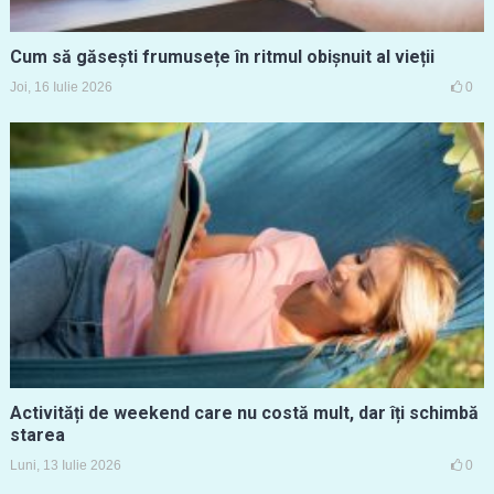
Cum să găsești frumusețe în ritmul obișnuit al vieții
Joi, 16 Iulie 2026
0
Activități de weekend care nu costă mult, dar îți schimbă
starea
Luni, 13 Iulie 2026
0