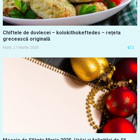
Chiftele de dovlecei – kolokithokeftedes – rețeta
grecească originală
Marți, 17 Martie 2026
1