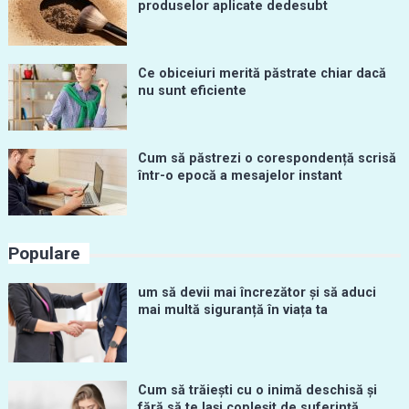
produselor aplicate dedesubt
Ce obiceiuri merită păstrate chiar dacă
nu sunt eficiente
Cum să păstrezi o corespondență scrisă
într-o epocă a mesajelor instant
Populare
um să devii mai încrezător și să aduci
mai multă siguranță în viața ta
Cum să trăiești cu o inimă deschisă și
fără să te lași copleșit de suferință