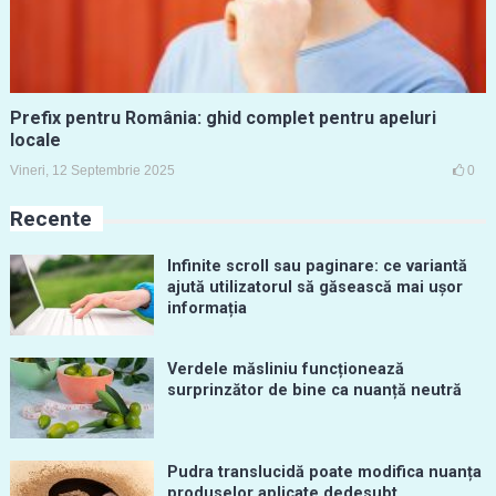
Prefix pentru România: ghid complet pentru apeluri
locale
Vineri, 12 Septembrie 2025
0
Recente
Infinite scroll sau paginare: ce variantă
ajută utilizatorul să găsească mai ușor
informația
Verdele măsliniu funcționează
surprinzător de bine ca nuanță neutră
Pudra translucidă poate modifica nuanța
produselor aplicate dedesubt