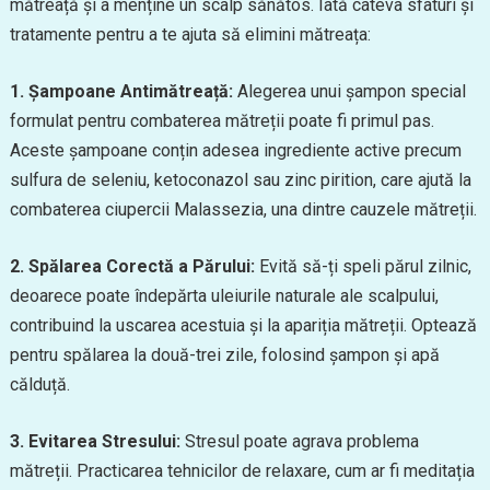
mătreață și a menține un scalp sănătos. Iată câteva sfaturi și
tratamente pentru a te ajuta să elimini mătreața:
1. Șampoane Antimătreață:
Alegerea unui șampon special
formulat pentru combaterea mătreții poate fi primul pas.
Aceste șampoane conțin adesea ingrediente active precum
sulfura de seleniu, ketoconazol sau zinc pirition, care ajută la
combaterea ciupercii Malassezia, una dintre cauzele mătreții.
2. Spălarea Corectă a Părului:
Evită să-ți speli părul zilnic,
deoarece poate îndepărta uleiurile naturale ale scalpului,
contribuind la uscarea acestuia și la apariția mătreții. Optează
pentru spălarea la două-trei zile, folosind șampon și apă
călduță.
3. Evitarea Stresului:
Stresul poate agrava problema
mătreții. Practicarea tehnicilor de relaxare, cum ar fi meditația