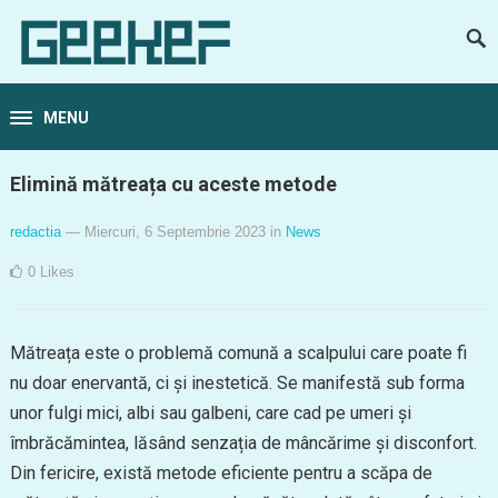
MENU
Elimină mătreața cu aceste metode
redactia
— Miercuri, 6 Septembrie 2023
in
News
0
Likes
Mătreața este o problemă comună a scalpului care poate fi
nu doar enervantă, ci și inestetică. Se manifestă sub forma
unor fulgi mici, albi sau galbeni, care cad pe umeri și
îmbrăcămintea, lăsând senzația de mâncărime și disconfort.
Din fericire, există metode eficiente pentru a scăpa de