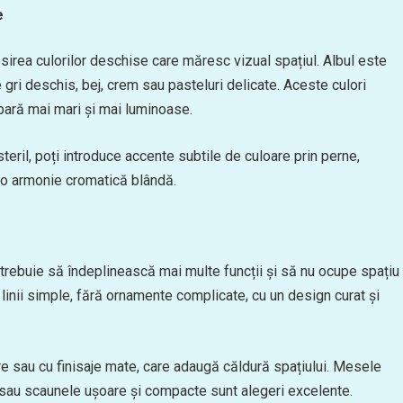
e
osirea culorilor deschise care măresc vizual spațiul. Albul este
gri deschis, bej, crem sau pasteluri delicate. Aceste culori
 pară mai mari și mai luminoase.
teril, poți introduce accente subtile de culoare prin perne,
 o armonie cromatică blândă.
 trebuie să îndeplinească mai multe funcții și să nu ocupe spațiu
 linii simple, fără ornamente complicate, cu un design curat și
e sau cu finisaje mate, care adaugă căldură spațiului. Mesele
 sau scaunele ușoare și compacte sunt alegeri excelente.