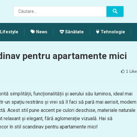
Lifestyle
News
Sănătate
Tehnologie
andinav pentru apartamente mici
1
Like
rită simplității, funcționalității și aerului său luminos, ideal mai
r-un spațiu restrâns și vrei să îl faci să pară mai aerisit, modern
ctă. Acest stil pune accent pe culori deschise, materiale naturale
t relaxant și elegant, fără aglomerație vizuală. Hai să
cor în stil scandinav pentru apartamente mici!