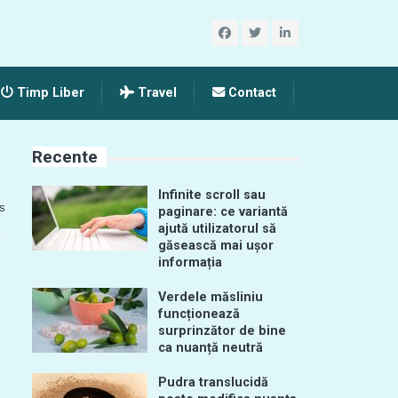
Timp Liber
Travel
Contact
Recente
Infinite scroll sau
s
paginare: ce variantă
ajută utilizatorul să
găsească mai ușor
informația
Verdele măsliniu
funcționează
surprinzător de bine
ca nuanță neutră
Pudra translucidă