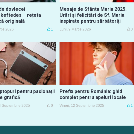
de dovlecei –
Mesaje de Sfânta Maria 2025.
okeftedes – rețeta
Urări și felicitări de Sf. Maria
ă originală
inspirate pentru sărbătoriți
rtie 2026
1
Luni, 9 Martie 2026
0
ptopuri pentru pasionații
Prefix pentru România: ghid
e grafică
complet pentru apeluri locale
4 Septembrie 2025
0
Vineri, 12 Septembrie 2025
1