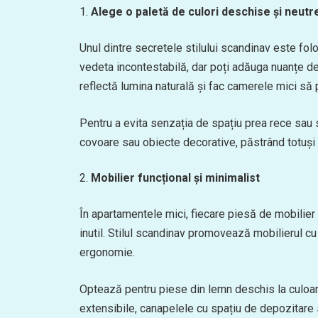
Alege o paletă de culori deschise și neutr
Unul dintre secretele stilului scandinav este fol
vedeta incontestabilă, dar poți adăuga nuanțe de 
reflectă lumina naturală și fac camerele mici să
Pentru a evita senzația de spațiu prea rece sau s
covoare sau obiecte decorative, păstrând totuși
Mobilier funcțional și minimalist
În apartamentele mici, fiecare piesă de mobilier
inutil. Stilul scandinav promovează mobilierul cu
ergonomie.
Optează pentru piese din lemn deschis la culoar
extensibile, canapelele cu spațiu de depozitare