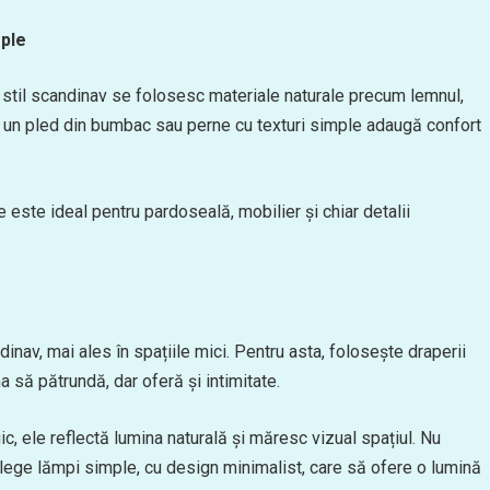
mple
n stil scandinav se folosesc materiale naturale precum lemnul,
, un pled din bumbac sau perne cu texturi simple adaugă confort
e este ideal pentru pardoseală, mobilier și chiar detalii
nav, mai ales în spațiile mici. Pentru asta, folosește draperii
a să pătrundă, dar oferă și intimitate.
gic, ele reflectă lumina naturală și măresc vizual spațiul. Nu
lege lămpi simple, cu design minimalist, care să ofere o lumină