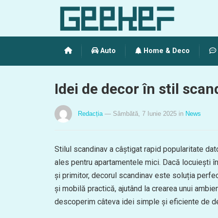
Auto
Home & Deco
Idei de decor în stil sc
Redacția
— Sâmbătă, 7 Iunie 2025
in
News
Stilul scandinav a câștigat rapid popularitate dato
ales pentru apartamentele mici. Dacă locuiești înt
și primitor, decorul scandinav este soluția perfe
și mobilă practică, ajutând la crearea unui ambien
descoperim câteva idei simple și eficiente de de