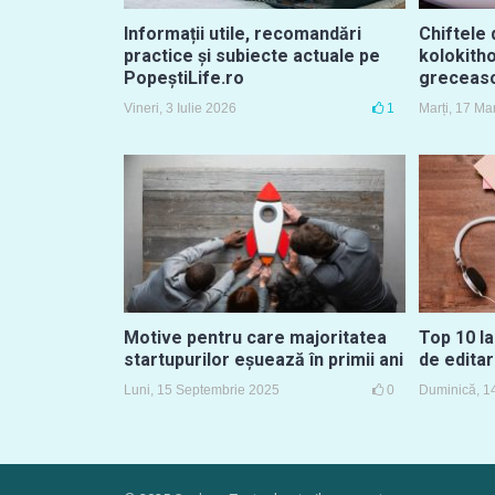
Informații utile, recomandări
Chiftele 
practice și subiecte actuale pe
kolokith
PopeștiLife.ro
greceasc
Vineri, 3 Iulie 2026
1
Marți, 17 Ma
Motive pentru care majoritatea
Top 10 la
startupurilor eșuează în primii ani
de editar
Luni, 15 Septembrie 2025
0
Duminică, 1