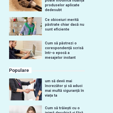
poate modifica nuanța
produselor aplicate
dedesubt
Ce obiceiuri merită
păstrate chiar dacă nu
sunt eficiente
Cum să păstrezi o
corespondență scrisă
într-o epocă a
mesajelor instant
Populare
um să devii mai
încrezător și să aduci
mai multă siguranță în
viața ta
Cum să trăiești cu o
inimă deschisă și fără