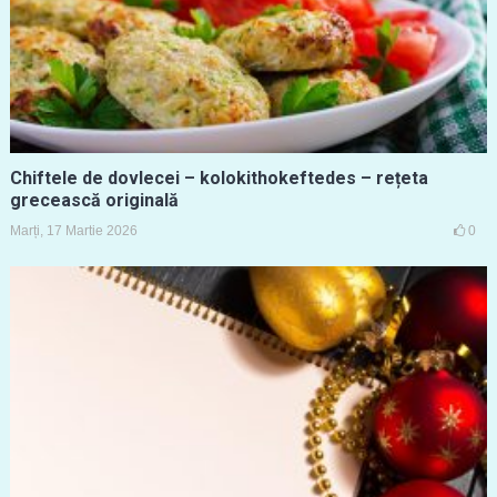
Chiftele de dovlecei – kolokithokeftedes – rețeta
grecească originală
Marți, 17 Martie 2026
0