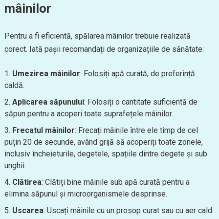
mâinilor
Pentru a fi eficientă, spălarea mâinilor trebuie realizată
corect. Iată pașii recomandați de organizațiile de sănătate:
Umezirea mâinilor
: Folosiți apă curată, de preferință
caldă.
Aplicarea săpunului
: Folosiți o cantitate suficientă de
săpun pentru a acoperi toate suprafețele mâinilor.
Frecatul mâinilor
: Frecați mâinile între ele timp de cel
puțin 20 de secunde, având grijă să acoperiți toate zonele,
inclusiv încheieturile, degetele, spațiile dintre degete și sub
unghii.
Clătirea
: Clătiți bine mâinile sub apă curată pentru a
elimina săpunul și microorganismele desprinse.
Uscarea
: Uscați mâinile cu un prosop curat sau cu aer cald.