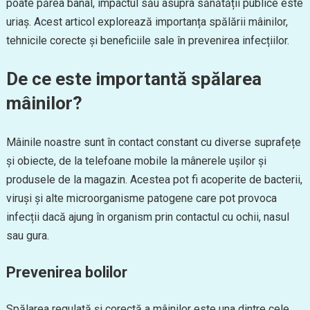
poate părea banal, impactul său asupra sănătății publice este
uriaș. Acest articol explorează importanța spălării mâinilor,
tehnicile corecte și beneficiile sale în prevenirea infecțiilor.
De ce este importantă spălarea
mâinilor?
Mâinile noastre sunt în contact constant cu diverse suprafețe
și obiecte, de la telefoane mobile la mânerele ușilor și
produsele de la magazin. Acestea pot fi acoperite de bacterii,
viruși și alte microorganisme patogene care pot provoca
infecții dacă ajung în organism prin contactul cu ochii, nasul
sau gura.
Prevenirea bolilor
Spălarea regulată și corectă a mâinilor este una dintre cele