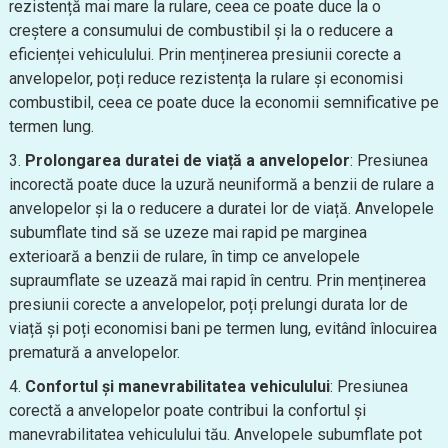
rezistență mai mare la rulare, ceea ce poate duce la o
creștere a consumului de combustibil și la o reducere a
eficienței vehiculului. Prin menținerea presiunii corecte a
anvelopelor, poți reduce rezistența la rulare și economisi
combustibil, ceea ce poate duce la economii semnificative pe
termen lung.
Prolongarea duratei de viață a anvelopelor
: Presiunea
incorectă poate duce la uzură neuniformă a benzii de rulare a
anvelopelor și la o reducere a duratei lor de viață. Anvelopele
subumflate tind să se uzeze mai rapid pe marginea
exterioară a benzii de rulare, în timp ce anvelopele
supraumflate se uzează mai rapid în centru. Prin menținerea
presiunii corecte a anvelopelor, poți prelungi durata lor de
viață și poți economisi bani pe termen lung, evitând înlocuirea
prematură a anvelopelor.
Confortul și manevrabilitatea vehiculului
: Presiunea
corectă a anvelopelor poate contribui la confortul și
manevrabilitatea vehiculului tău. Anvelopele subumflate pot