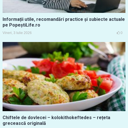
Informații utile, recomandări practice și subiecte actuale
pe PopeștiLife.ro
Vineri, 3 Iulie 2026
0
Chiftele de dovlecei – kolokithokeftedes – rețeta
grecească originală