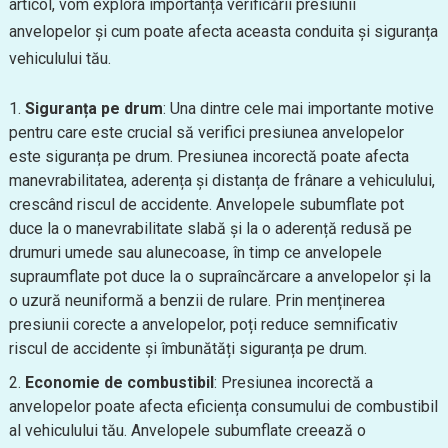
articol, vom explora importanța verificării presiunii
anvelopelor și cum poate afecta aceasta conduita și siguranța
vehiculului tău.
Siguranța pe drum
: Una dintre cele mai importante motive
pentru care este crucial să verifici presiunea anvelopelor
este siguranța pe drum. Presiunea incorectă poate afecta
manevrabilitatea, aderența și distanța de frânare a vehiculului,
crescând riscul de accidente. Anvelopele subumflate pot
duce la o manevrabilitate slabă și la o aderență redusă pe
drumuri umede sau alunecoase, în timp ce anvelopele
supraumflate pot duce la o supraîncărcare a anvelopelor și la
o uzură neuniformă a benzii de rulare. Prin menținerea
presiunii corecte a anvelopelor, poți reduce semnificativ
riscul de accidente și îmbunătăți siguranța pe drum.
Economie de combustibil
: Presiunea incorectă a
anvelopelor poate afecta eficiența consumului de combustibil
al vehiculului tău. Anvelopele subumflate creează o