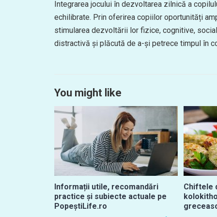
Integrarea jocului în dezvoltarea zilnică a copil
echilibrate. Prin oferirea copiilor oportunități am
stimularea dezvoltării lor fizice, cognitive, soci
distractivă și plăcută de a-și petrece timpul în co
You might like
Informații utile, recomandări
Chiftele 
practice și subiecte actuale pe
kolokith
PopeștiLife.ro
greceasc