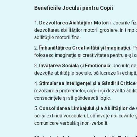
Beneficiile Jocului pentru Copii
Dezvoltarea Abilităților Motorii
: Jocurile fi
dezvoltarea abilităților motorii grosiere, în timp 
abilitățile motorii fine.
Îmbunătățirea Creativității și Imaginației
: P
folosesc imaginația și creativitatea pentru a-și cr
Învățarea Socială și Emoțională
: Jocurile de
dezvolte abilitățile sociale, să lucreze în echip
Stimularea Inteligenței și a Gândirii Critice
rezolvare a problemelor, copiii își dezvoltă abili
consecințele și să gândească logic.
Consolidarea Limbajului și a Abilităților d
să-și extindă vocabularul, să învețe noi cuvinte 
comunicare verbală și non-verbală.