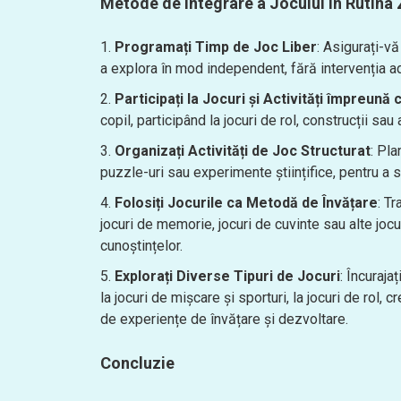
Metode de Integrare a Jocului în Rutina Z
Programați Timp de Joc Liber
: Asigurați-vă
a explora în mod independent, fără intervenția adu
Participați la Jocuri și Activități împreună 
copil, participând la jocuri de rol, construcții sau a
Organizați Activități de Joc Structurat
: Pla
puzzle-uri sau experimente științifice, pentru a s
Folosiți Jocurile ca Metodă de Învățare
: Tr
jocuri de memorie, jocuri de cuvinte sau alte jocu
cunoștințelor.
Explorați Diverse Tipuri de Jocuri
: Încuraja
la jocuri de mișcare și sporturi, la jocuri de rol, c
de experiențe de învățare și dezvoltare.
Concluzie