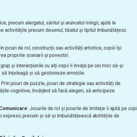
zice, precum alergatul, săritul și aruncatul mingii, ajută la
ce activitățile precum desenul, tăiatul și lipitul îmbunătățesc
rin jocuri de rol, construcții sau activități artistice, copiii își
ea propriile scenarii și povestiri.
 grup și interacțiunile cu alți copii îi învață pe cei mici să-și
ă, să înțeleagă și să gestioneze emoțiile.
: Prin jocuri de puzzle, jocuri de strategie sau activități de
tățile cognitive, învățând să facă alegeri, să anticipeze
e Comunicare
: Jocurile de rol și jocurile de imitație îi ajută pe copi
și expresii, precum și să-și îmbunătățească abilitățile de