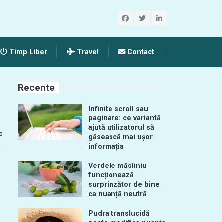
Timp Liber
Travel
Contact
Recente
Infinite scroll sau
paginare: ce variantă
ajută utilizatorul să
s
găsească mai ușor
informația
Verdele măsliniu
funcționează
surprinzător de bine
ca nuanță neutră
Pudra translucidă