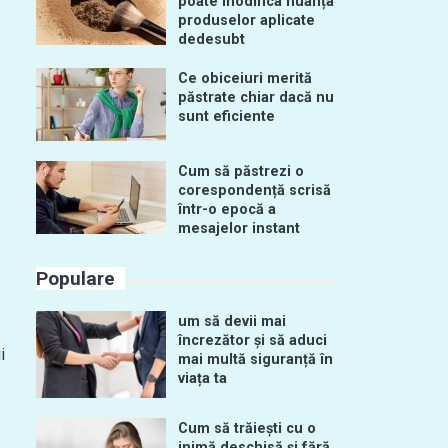
poate modifica nuanța
produselor aplicate
dedesubt
Ce obiceiuri merită
păstrate chiar dacă nu
sunt eficiente
Cum să păstrezi o
corespondență scrisă
într-o epocă a
mesajelor instant
Populare
um să devii mai
încrezător și să aduci
i
mai multă siguranță în
viața ta
Cum să trăiești cu o
inimă deschisă și fără