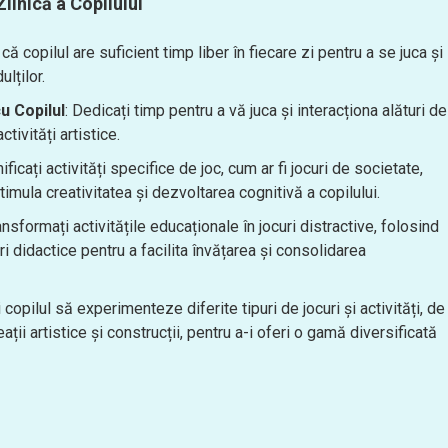
ilnică a Copilului
 că copilul are suficient timp liber în fiecare zi pentru a se juca și
lților.
cu Copilul
: Dedicați timp pentru a vă juca și interacționa alături de
ctivități artistice.
nificați activități specifice de joc, cum ar fi jocuri de societate,
timula creativitatea și dezvoltarea cognitivă a copilului.
ansformați activitățile educaționale în jocuri distractive, folosind
ri didactice pentru a facilita învățarea și consolidarea
ți copilul să experimenteze diferite tipuri de jocuri și activități, de
reații artistice și construcții, pentru a-i oferi o gamă diversificată