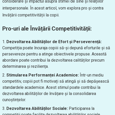
considerare și impactul asupra stimei de sine și relațiilor
interpersonale. În acest articol, vom explora pro și contra
învățării competitivității la copii.
Pro-uri ale Învățării Competitivității:
Dezvoltarea Abilităților de Efort și Perseverență:
Competiția poate încuraja copiii să-și depună eforturile și să
persevereze pentru a atinge obiectivele propuse. Această
abordare poate contribui la dezvoltarea calităților precum
determinarea și reziliența.
Stimularea Performanței Academice:
Într-un mediu
competitiv, copiii pot fi motivați să atingă și să depășească
standardele academice. Acest stimul poate contribui la
dezvoltarea abilităților de învățare și la consolidarea
cunoștințelor.
Dezvoltarea Abilităților Sociale:
Participarea la
competiții poate facilita dezvoltarea abilităților sociale