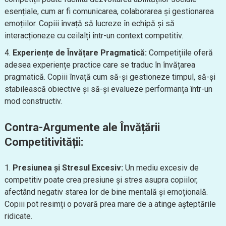
esențiale, cum ar fi comunicarea, colaborarea și gestionarea
emoțiilor. Copiii învață să lucreze în echipă și să
interacționeze cu ceilalți într-un context competitiv.
Experiențe de Învățare Pragmatică:
Competițiile oferă
adesea experiențe practice care se traduc în învățarea
pragmatică. Copiii învață cum să-și gestioneze timpul, să-și
stabilească obiective și să-și evalueze performanța într-un
mod constructiv.
Contra-Argumente ale Învățării
Competitivității:
Presiunea și Stresul Excesiv:
Un mediu excesiv de
competitiv poate crea presiune și stres asupra copiilor,
afectând negativ starea lor de bine mentală și emoțională.
Copiii pot resimți o povară prea mare de a atinge așteptările
ridicate.