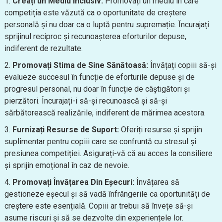
Creați un Mediu Inclusiv:
Promovați un mediu în care
competiția este văzută ca o oportunitate de creștere
personală și nu doar ca o luptă pentru supremație. Încurajați
sprijinul reciproc și recunoașterea eforturilor depuse,
indiferent de rezultate.
Promovați Stima de Sine Sănătoasă:
Învățați copiii să-și
evalueze succesul în funcție de eforturile depuse și de
progresul personal, nu doar în funcție de câștigători și
pierzători. Încurajați-i să-și recunoască și să-și
sărbătorească realizările, indiferent de mărimea acestora.
Furnizați Resurse de Suport:
Oferiți resurse și sprijin
suplimentar pentru copiii care se confruntă cu stresul și
presiunea competiției. Asigurați-vă că au acces la consiliere
și sprijin emoțional în caz de nevoie.
Promovați Învățarea Din Eșecuri:
Învățarea să
gestioneze eșecul și să vadă înfrângerile ca oportunități de
creștere este esențială. Copiii ar trebui să învețe să-și
asume riscuri și să se dezvolte din experiențele lor.