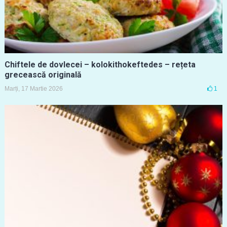
Chiftele de dovlecei – kolokithokeftedes – rețeta
grecească originală
Marți, 17 Martie 2026
1