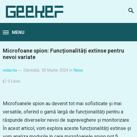
MENU
Microfoane spion: Funcționalități extinse pentru
nevoi variate
redactia
— Sâmbătă, 30 Martie 2024
in
News
0
Likes
Microfoanele spion au devenit tot mai sofisticate și mai
versatile, oferind o gamă largă de funcționalități pentru a
răspunde diverselor nevoi de supraveghere și monitorizare.
În acest articol, vom explora aceste funcționalități extinse și
vom analiza modurile în care microfoanele spion pot fi