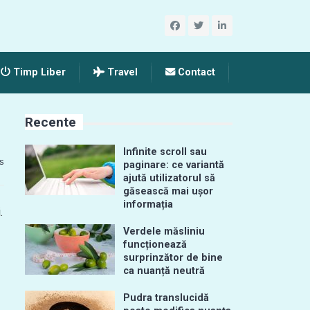
Timp Liber
Travel
Contact
Recente
Infinite scroll sau
s
paginare: ce variantă
ajută utilizatorul să
găsească mai ușor
informația
.
Verdele măsliniu
funcționează
surprinzător de bine
ca nuanță neutră
Pudra translucidă