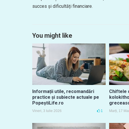
succes și dificultăți financiare.
You might like
Informații utile, recomandări
Chiftele 
practice și subiecte actuale pe
kolokith
PopeștiLife.ro
greceasc
Vineri, 3 Iulie 2026
1
Marți, 17 Ma