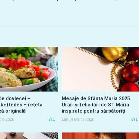
de dovlecei –
Mesaje de Sfânta Maria 2025.
okeftedes – rețeta
Urări și felicitări de Sf. Maria
ă originală
inspirate pentru sărbătoriți
rtie 2026
1
Luni, 9 Martie 2026
1