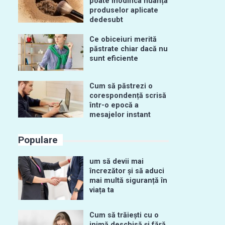
poate modifica nuanța
produselor aplicate
dedesubt
Ce obiceiuri merită
păstrate chiar dacă nu
sunt eficiente
Cum să păstrezi o
corespondență scrisă
într-o epocă a
mesajelor instant
Populare
um să devii mai
încrezător și să aduci
mai multă siguranță în
viața ta
Cum să trăiești cu o
inimă deschisă și fără