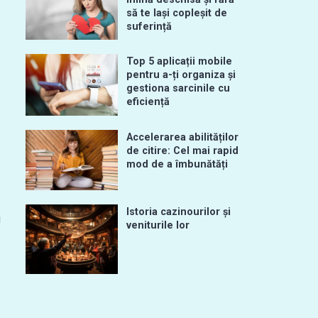
să te lași copleșit de
suferință
Top 5 aplicații mobile
pentru a-ți organiza și
gestiona sarcinile cu
eficiență
Accelerarea abilităților
de citire: Cel mai rapid
mod de a îmbunătăți
Istoria cazinourilor și
u
veniturile lor