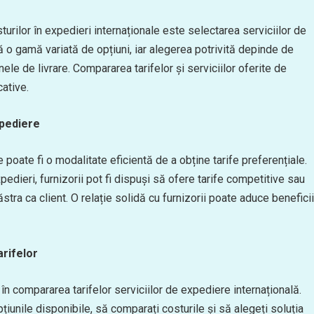
turilor în expedieri internaționale este selectarea serviciilor de
ă o gamă variată de opțiuni, iar alegerea potrivită depinde de
le de livrare. Compararea tarifelor și serviciilor oferite de
ative.
xpediere
 poate fi o modalitate eficientă de a obține tarife preferențiale.
dieri, furnizorii pot fi dispuși să ofere tarife competitive sau
tra ca client. O relație solidă cu furnizorii poate aduce beneficii
rifelor
n compararea tarifelor serviciilor de expediere internațională.
țiunile disponibile, să comparați costurile și să alegeți soluția