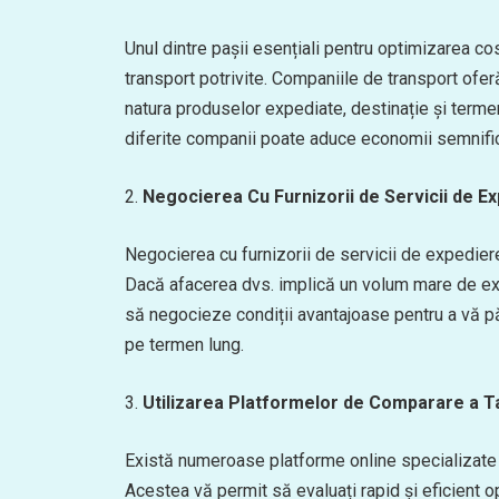
Unul dintre pașii esențiali pentru optimizarea cos
transport potrivite. Companiile de transport ofer
natura produselor expediate, destinație și termene
diferite companii poate aduce economii semnific
2.
Negocierea Cu Furnizorii de Servicii de E
Negocierea cu furnizorii de servicii de expediere
Dacă afacerea dvs. implică un volum mare de expe
să negocieze condiții avantajoase pentru a vă păs
pe termen lung.
3.
Utilizarea Platformelor de Comparare a Ta
Există numeroase platforme online specializate î
Acestea vă permit să evaluați rapid și eficient op