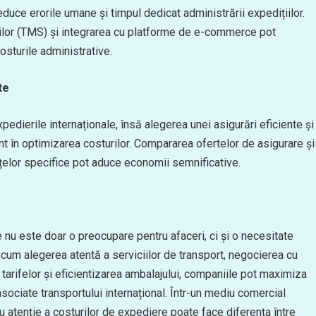
ce erorile umane și timpul dedicat administrării expedițiilor.
ilor (TMS) și integrarea cu platforme de e-commerce pot
osturile administrative.
te
dierile internaționale, însă alegerea unei asigurări eficiente și
nt în optimizarea costurilor. Compararea ofertelor de asigurare și
nțelor specifice pot aduce economii semnificative.
e nu este doar o preocupare pentru afaceri, ci și o necesitate
ecum alegerea atentă a serviciilor de transport, negocierea cu
 tarifelor și eficientizarea ambalajului, companiile pot maximiza
asociate transportului internațional. Într-un mediu comercial
u atenție a costurilor de expediere poate face diferența între