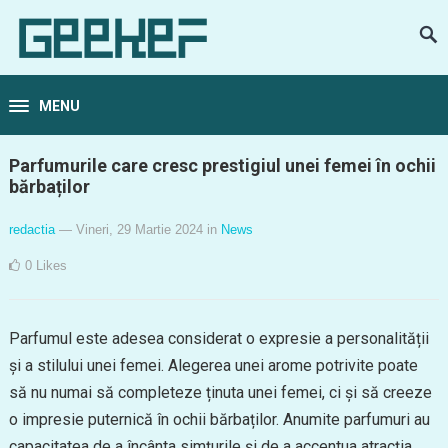
MENU
Parfumurile care cresc prestigiul unei femei în ochii
bărbaților
redactia
— Vineri, 29 Martie 2024
in
News
0
Likes
Parfumul este adesea considerat o expresie a personalității
și a stilului unei femei. Alegerea unei arome potrivite poate
să nu numai să completeze ținuta unei femei, ci și să creeze
o impresie puternică în ochii bărbaților. Anumite parfumuri au
capacitatea de a încânta simțurile și de a accentua atracția