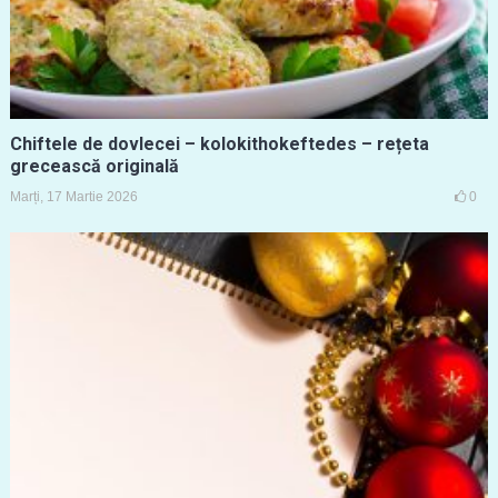
Chiftele de dovlecei – kolokithokeftedes – rețeta
grecească originală
Marți, 17 Martie 2026
0