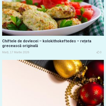
Chiftele de dovlecei – kolokithokeftedes – rețeta
grecească originală
Marți, 17 Martie 2026
0