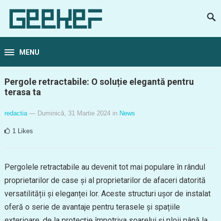
MENU
Pergole retractabile: O soluție elegantă pentru
terasa ta
redactia
— Duminică, 31 Martie 2024
in
News
1
Likes
Pergolele retractabile au devenit tot mai populare în rândul
proprietarilor de case și al proprietarilor de afaceri datorită
versatilității și eleganței lor. Aceste structuri ușor de instalat
oferă o serie de avantaje pentru terasele și spațiile
exterioare, de la protecție împotriva soarelui și ploii până la