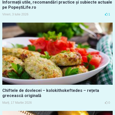
Informații utile, recomandări practice și subiecte actuale
pe PopeștiLife.ro
Vineri, 3 Iulie 2026
1
Chiftele de dovlecei – kolokithokeftedes – rețeta
grecească originală
Marți, 17 Martie 2026
0