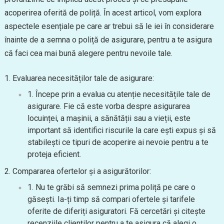
acoperirea oferită de poliță. În acest articol, vom explora
aspectele esențiale pe care ar trebui să le iei în considerare
înainte de a semna o poliță de asigurare, pentru a te asigura
că faci cea mai bună alegere pentru nevoile tale.
Evaluarea necesităților tale de asigurare:
Începe prin a evalua cu atenție necesitățile tale de
asigurare. Fie că este vorba despre asigurarea
locuinței, a mașinii, a sănătății sau a vieții, este
important să identifici riscurile la care ești expus și să
stabilești ce tipuri de acoperire ai nevoie pentru a te
proteja eficient.
Compararea ofertelor și a asigurătorilor:
Nu te grăbi să semnezi prima poliță pe care o
găsești. Ia-ți timp să compari ofertele și tarifele
oferite de diferiți asiguratori. Fă cercetări și citește
recenziile clienților pentru a te asigura că alegi o