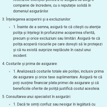
companie de încredere, cu o reputație solidă în
domeniul asigurărilor.
Înțelegerea acoperirii și a excluziunilor:
Înainte de a semna, asigură-te că citești cu atenție
polița și înțelegi în profunzime acoperirea oferită,
precum și orice excluziuni sau limitări. Asigură-te că
polița acoperă riscurile pe care dorești să le protejezi
și că nu există surprize neplăcute în cazul unui
incident.
Costurile și prima de asigurare:
Analizează costurile totale ale poliței, inclusiv prima
de asigurare și orice taxe suplimentare. Asigură-te că
poți susține financiar plata primei de asigurare și că
beneficiile oferite de poliță justifică costul acesteia.
Consultarea unui specialist în asigurări:
Dacă te simți confuz sau nesigur în legătură cu