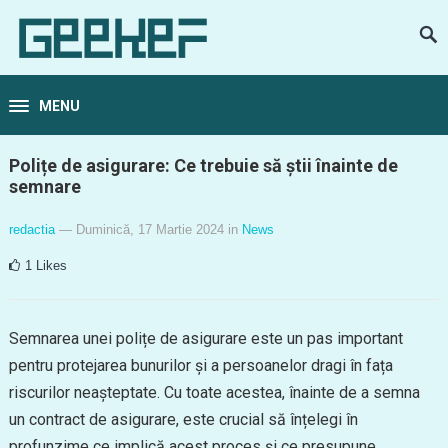
MENU
Polițe de asigurare: Ce trebuie să știi înainte de
semnare
redactia
— Duminică, 17 Martie 2024
in
News
1
Likes
Semnarea unei polițe de asigurare este un pas important
pentru protejarea bunurilor și a persoanelor dragi în fața
riscurilor neașteptate. Cu toate acestea, înainte de a semna
un contract de asigurare, este crucial să înțelegi în
profunzime ce implică acest proces și ce presupune