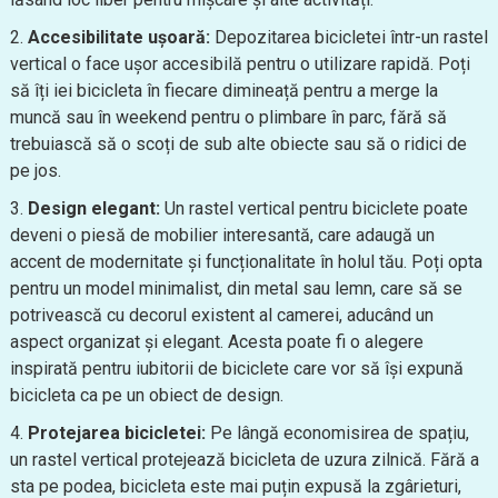
Accesibilitate ușoară:
Depozitarea bicicletei într-un rastel
vertical o face ușor accesibilă pentru o utilizare rapidă. Poți
să îți iei bicicleta în fiecare dimineață pentru a merge la
muncă sau în weekend pentru o plimbare în parc, fără să
trebuiască să o scoți de sub alte obiecte sau să o ridici de
pe jos.
Design elegant:
Un rastel vertical pentru biciclete poate
deveni o piesă de mobilier interesantă, care adaugă un
accent de modernitate și funcționalitate în holul tău. Poți opta
pentru un model minimalist, din metal sau lemn, care să se
potrivească cu decorul existent al camerei, aducând un
aspect organizat și elegant. Acesta poate fi o alegere
inspirată pentru iubitorii de biciclete care vor să își expună
bicicleta ca pe un obiect de design.
Protejarea bicicletei:
Pe lângă economisirea de spațiu,
un rastel vertical protejează bicicleta de uzura zilnică. Fără a
sta pe podea, bicicleta este mai puțin expusă la zgârieturi,