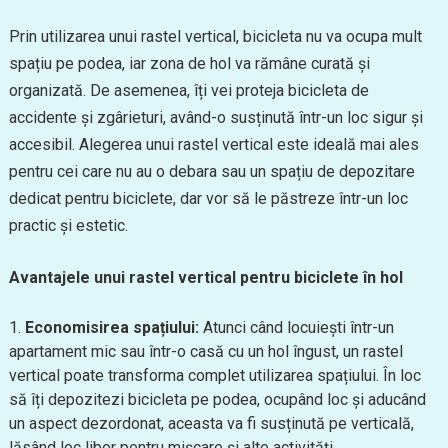
Prin utilizarea unui rastel vertical, bicicleta nu va ocupa mult
spațiu pe podea, iar zona de hol va rămâne curată și
organizată. De asemenea, îți vei proteja bicicleta de
accidente și zgârieturi, având-o susținută într-un loc sigur și
accesibil. Alegerea unui rastel vertical este ideală mai ales
pentru cei care nu au o debara sau un spațiu de depozitare
dedicat pentru biciclete, dar vor să le păstreze într-un loc
practic și estetic.
Avantajele unui rastel vertical pentru biciclete în hol
Economisirea spațiului:
Atunci când locuiești într-un
apartament mic sau într-o casă cu un hol îngust, un rastel
vertical poate transforma complet utilizarea spațiului. În loc
să îți depozitezi bicicleta pe podea, ocupând loc și aducând
un aspect dezordonat, aceasta va fi susținută pe verticală,
lăsând loc liber pentru mișcare și alte activități.