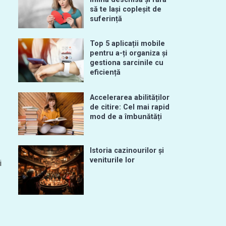
să te lași copleșit de
suferință
Top 5 aplicații mobile
pentru a-ți organiza și
gestiona sarcinile cu
eficiență
Accelerarea abilităților
de citire: Cel mai rapid
mod de a îmbunătăți
Istoria cazinourilor și
veniturile lor
i