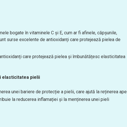
ele bogate în vitaminele C și E, cum ar fi afinele, căpșunile,
, sunt surse excelente de antioxidanți care protejează pielea de
ntioxidanți care protejează pielea și îmbunătățesc elasticitatea
elasticitatea pielii
rea unei bariere de protecție a pielii, care ajută la reținerea ape
uie la reducerea inflamației și la menținerea unei pieli