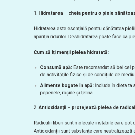
Hidratarea – cheia pentru o piele sănătoa
Hidratarea este esențială pentru sănătatea pielii.
apariția ridurilor. Deshidratarea poate face ca piel
Cum să îți menții pielea hidratată:
Consumă apă:
Este recomandat să bei cel puț
de activitățile fizice și de condițiile de mediu
Alimente bogate în apă:
Include în dieta ta a
pepenele, roșiile și țelina.
Antioxidanții – protejează pielea de radicali
Radicalii liberi sunt molecule instabile care pot 
Antioxidanții sunt substanțe care neutralizează