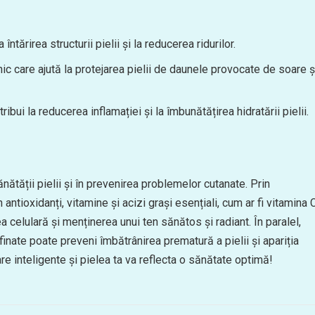
ntărirea structurii pielii și la reducerea ridurilor.
c care ajută la protejarea pielii de daunele provocate de soare ș
ui la reducerea inflamației și la îmbunătățirea hidratării pielii.
nătății pielii și în prevenirea problemelor cutanate. Prin
 antioxidanți, vitamine și acizi grași esențiali, cum ar fi vitamina C
a celulară și menținerea unui ten sănătos și radiant. În paralel,
finate poate preveni îmbătrânirea prematură a pielii și apariția
re inteligente și pielea ta va reflecta o sănătate optimă!