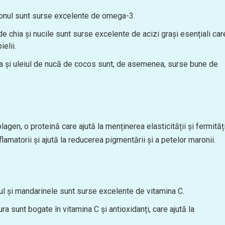
tonul sunt surse excelente de omega-3.
e chia și nucile sunt surse excelente de acizi grași esențiali car
elii.
ola și uleiul de nucă de cocos sunt, de asemenea, surse bune de
gen, o proteină care ajută la menținerea elasticității și fermități
lamatorii și ajută la reducerea pigmentării și a petelor maronii.
ul și mandarinele sunt surse excelente de vitamina C.
a sunt bogate în vitamina C și antioxidanți, care ajută la