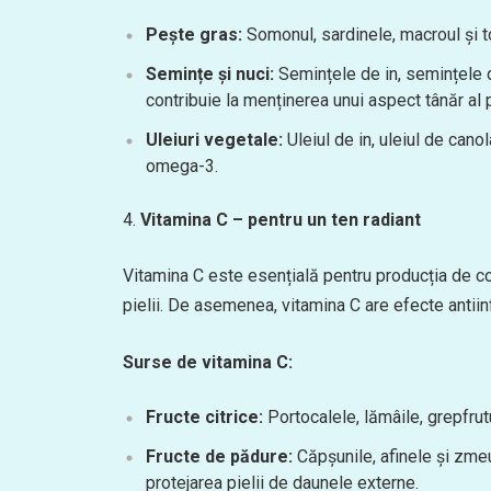
Pește gras:
Somonul, sardinele, macroul și 
Semințe și nuci:
Semințele de in, semințele d
contribuie la menținerea unui aspect tânăr al pi
Uleiuri vegetale:
Uleiul de in, uleiul de can
omega-3.
Vitamina C – pentru un ten radiant
Vitamina C este esențială pentru producția de cola
pielii. De asemenea, vitamina C are efecte antiinf
Surse de vitamina C:
Fructe citrice:
Portocalele, lămâile, grepfrut
Fructe de pădure:
Căpșunile, afinele și zmeur
protejarea pielii de daunele externe.