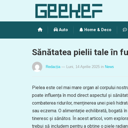
Auto
Home & Deco
Sănătatea pielii tale în f
Redacția
— Luni, 14 Aprilie 2025
in
News
Pielea este cel mai mare organ al corpului nostr
poate influența în mod direct aspectul și sănătat
combaterea ridurilor, menținerea unei pieli hidr
sau eczema. O alimentație echilibrată, bogată în n
tineresc și sănătos. În acest articol, vom explor
trebui să includem pentru a obține o piele radian