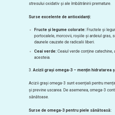
stresului oxidativ și ale îmbătrânirii premature.
Surse excelente de antioxidanți:
Fructe și legume colorate:
Fructele și legum
portocalele, morcovii, roșiile și ardeiul gras
daunele cauzate de radicalii liberi.
Ceai verde:
Ceaiul verde conține catechine, a
acesteia.
Acizii grași omega-3 – mențin hidratarea și 
Acizii grași omega-3 sunt esențiali pentru menține
și previne uscarea. De asemenea, omega-3 contrib
sănătoase.
Surse de omega-3 pentru piele sănătoasă: