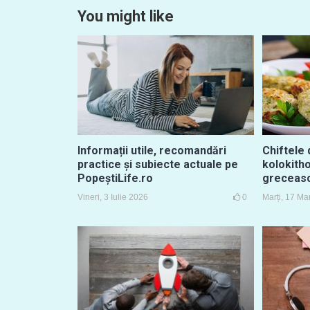
You might like
Informații utile, recomandări
Chiftele 
practice și subiecte actuale pe
kolokith
PopeștiLife.ro
greceasc
Vineri, 3 Iulie 2026
0
Marți, 17 Ma