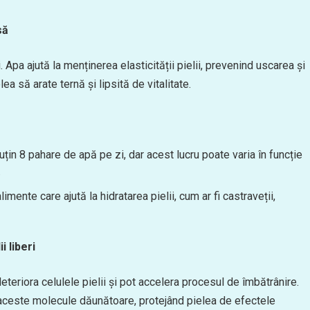
să
 Apa ajută la menținerea elasticității pielii, prevenind uscarea și
ea să arate ternă și lipsită de vitalitate.
in 8 pahare de apă pe zi, dar acest lucru poate varia în funcție
.
limente care ajută la hidratarea pielii, cum ar fi castraveții,
i liberi
deteriora celulele pielii și pot accelera procesul de îmbătrânire.
 aceste molecule dăunătoare, protejând pielea de efectele