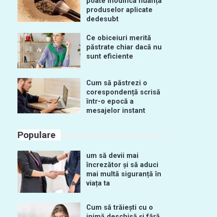
poate modifica nuanța
produselor aplicate
dedesubt
Ce obiceiuri merită
păstrate chiar dacă nu
sunt eficiente
Cum să păstrezi o
corespondență scrisă
într-o epocă a
mesajelor instant
Populare
um să devii mai
încrezător și să aduci
mai multă siguranță în
viața ta
Cum să trăiești cu o
inimă deschisă și fără