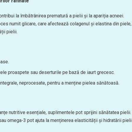
rilor rafinate
tribui la îmbătrânirea prematură a pielii și la apariția acneei.
s numit glicare, care afectează colagenul și elastina din piele,
ii pielii.
oase.
tele proaspete sau deserturile pe bază de iaurt grecesc.
integrale, neprocesate, pentru a menține pielea sănătoasă.
țe nutritive esențiale, suplimentele pot sprijini sănătatea pielii.
u omega-3 pot ajuta la menținerea elasticității și hidratării pielii