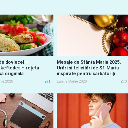
de dovlecei –
Mesaje de Sfânta Maria 2025.
okeftedes – rețeta
Urări și felicitări de Sf. Maria
ă originală
inspirate pentru sărbătoriți
rtie 2026
1
Luni, 9 Martie 2026
0