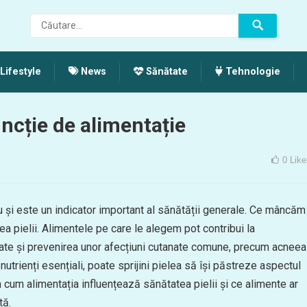
Lifestyle
News
Sănătate
Tehnologie
uncție de alimentație
0
Like
u și este un indicator important al sănătății generale. Ce mâncăm
ea pielii. Alimentele pe care le alegem pot contribui la
atate și prevenirea unor afecțiuni cutanate comune, precum acneea
utrienți esențiali, poate sprijini pielea să își păstreze aspectul
a cum alimentația influențează sănătatea pielii și ce alimente ar
tă.