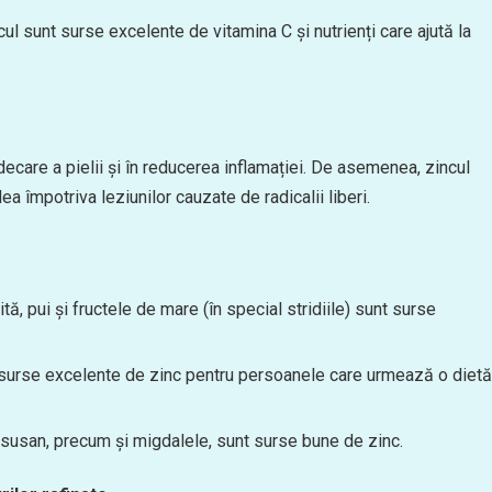
cul sunt surse excelente de vitamina C și nutrienți care ajută la
decare a pielii și în reducerea inflamației. De asemenea, zincul
a împotriva leziunilor cauzate de radicalii liberi.
tă, pui și fructele de mare (în special stridiile) sunt surse
t surse excelente de zinc pentru persoanele care urmează o dietă
susan, precum și migdalele, sunt surse bune de zinc.