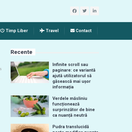
Timp Liber
Travel
Contact
Recente
Infinite scroll sau
s
paginare: ce variantă
ajută utilizatorul să
găsească mai ușor
informația
Verdele măsliniu
funcționează
surprinzător de bine
ca nuanță neutră
Pudra translucidă