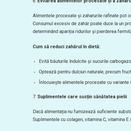
Evitarea alimentelor procesate și a zaharu
Alimentele procesate și zaharurile rafinate pot con
Consumul excesiv de zahăr poate duce la un proce
determinând apariția ridurilor și pierderea fermităț
Cum să reduci zahărul în dietă:
Evită băuturile îndulcite și sucurile carbogaz
Optează pentru dulciuri naturale, precum fruc
Înlocuiește alimentele procesate cu variante 
Suplimentele care susțin sănătatea pielii
Dacă alimentația nu furnizează suficiente substan
Suplimentele cu colagen, vitamina C, vitamina E sa