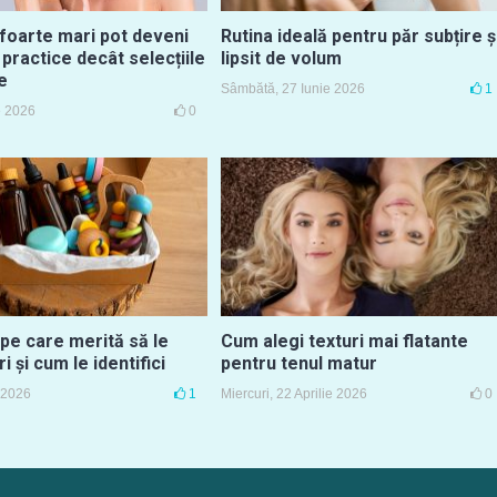
 foarte mari pot deveni
Rutina ideală pentru păr subțire ș
 practice decât selecțiile
lipsit de volum
e
Sâmbătă, 27 Iunie 2026
1
ie 2026
0
pe care merită să le
Cum alegi texturi mai flatante
 și cum le identifici
pentru tenul matur
 2026
1
Miercuri, 22 Aprilie 2026
0