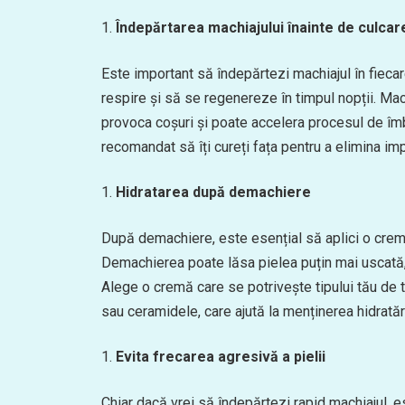
Îndepărtarea machiajului înainte de culcar
Este important să îndepărtezi machiajul în fiecar
respire și să se regenereze în timpul nopții. Mac
provoca coșuri și poate accelera procesul de îmbăt
recomandat să îți cureți fața pentru a elimina imp
Hidratarea după demachiere
După demachiere, este esențial să aplici o cremă h
Demachierea poate lăsa pielea puțin mai uscată, ia
Alege o cremă care se potrivește tipului tău de t
sau ceramidele, care ajută la menținerea hidratări
Evita frecarea agresivă a pielii
Chiar dacă vrei să îndepărtezi rapid machiajul, e