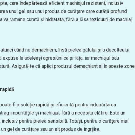
pte, care îndepărtează eficient machiajul rezistent, inclusiv
izarea unui gel sau unui produs de curățare care curăță profund
ta va rămâne curată și hidratată, fără a lăsa reziduuri de machiaj.
 atunci când ne demachiem, însă pielea gâtului și a decolteului
expuse la aceleași agresiuni ca și fața, iar machiajul sau
ematură. Asigură-te că aplici produsul demachiant și în aceste zone
 rapidă
poate fi o soluție rapidă și eficientă pentru îndepărtarea
trag impuritățile și machiajul, fără a necesita clătire. Este un
, inclusiv pentru pielea sensibilă. Totuși, pentru o curățare mai
 gel de curățare sau un alt produs de îngrijire.