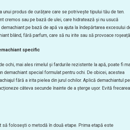
unui produs de curățare care se potrivește tipului tău de ten.
nt cremos sau pe bază de ulei, care hidratează și nu usucă
un demachiant pe bază de apă va ajuta la îndepărtarea excesului d
ant blând, fără parfum, care să nu irite sau să provoace roșeață
emachiant specific
e ochi, mai ales rimelul și fardurile rezistente la apă, poate fi ma
un demachiant special formulat pentru ochi. De obicei, acestea
hiajul fără a irita pielea din jurul ochilor. Aplică demachiantul pe
acționeze câteva secunde înainte de a șterge ușor. Evită frecarea
 să folosești o metodă în două etape. Prima etapă este