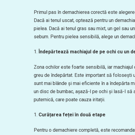
Primul pas în demachierea corectă este alegerea 
Dacă ai tenul uscat, optează pentru un demachia
pielea. Dacă ai tenul gras sau mixt, un gel sau 
sebum. Pentru pielea sensibilă, alege un demachi
Îndepărtează machiajul de pe ochi cu un d
Zona ochilor este foarte sensibilă, iar machiajul d
greu de îndepărtat. Este important să folosești 
sunt mai blânde și mai eficiente în a îndepărta mac
un disc de bumbac, așază-l pe ochi și lasă-l să 
puternică, care poate cauza iritații.
Curățarea feței în două etape
Pentru o demachiere completă, este recomandat