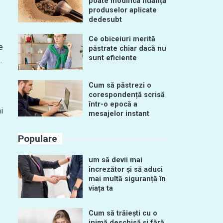
poate modifica nuanța
produselor aplicate
dedesubt
Ce obiceiuri merită
e
păstrate chiar dacă nu
sunt eficiente
.
Cum să păstrezi o
corespondență scrisă
într-o epocă a
i
mesajelor instant
Populare
um să devii mai
încrezător și să aduci
mai multă siguranță în
viața ta
Cum să trăiești cu o
inimă deschisă și fără