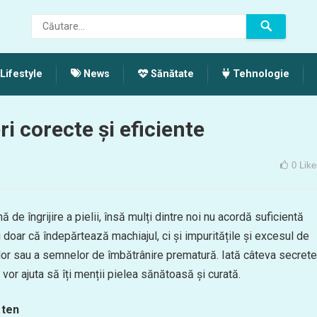
Lifestyle
News
Sănătate
Tehnologie
i corecte și eficiente
0
Like
 de îngrijire a pielii, însă mulți dintre noi nu acordă suficientă
doar că îndepărtează machiajul, ci și impuritățile și excesul de
țiilor sau a semnelor de îmbătrânire prematură. Iată câteva secrete
vor ajuta să îți menții pielea sănătoasă și curată.
 ten