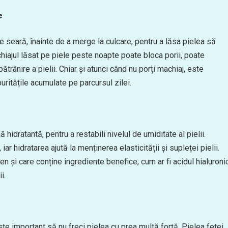
e
e seară, înainte de a merge la culcare, pentru a lăsa pielea să
hiajul lăsat pe piele peste noapte poate bloca porii, poate
rânire a pielii. Chiar și atunci când nu porți machiaj, este
uritățile acumulate pe parcursul zilei.
idratantă, pentru a restabili nivelul de umiditate al pielii.
r hidratarea ajută la menținerea elasticității și supleței pielii.
en și care conține ingrediente benefice, cum ar fi acidul hialuroni
i.
ste important să nu freci pielea cu prea multă forță. Pielea feței