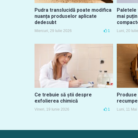
Pudra translucidă poate modifica
Paletele
nuanța produselor aplicate
mai puțin
dedesubt
compact
Miercuri, 29 Iulie 2026
1
Luni, 20 Iul
Ce trebuie să știi despre
Produse 
exfolierea chimică
recumperi
Vineri, 19 Iunie 2026
1
Luni, 11 Mai