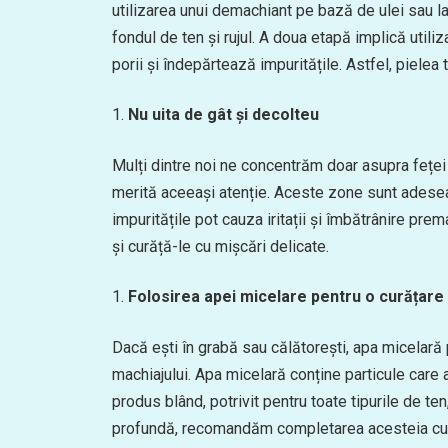
utilizarea unui demachiant pe bază de ulei sau la
fondul de ten și rujul. A doua etapă implică util
porii și îndepărtează impuritățile. Astfel, pielea 
Nu uita de gât și decolteu
Mulți dintre noi ne concentrăm doar asupra feței
merită aceeași atenție. Aceste zone sunt adesea 
impuritățile pot cauza iritații și îmbătrânire pr
și curăță-le cu mișcări delicate.
Folosirea apei micelare pentru o curățare
Dacă ești în grabă sau călătorești, apa micelară 
machiajului. Apa micelară conține particule care a
produs blând, potrivit pentru toate tipurile de ten
profundă, recomandăm completarea acesteia cu un