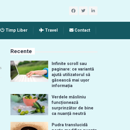
Timp Liber
Travel
Contact
Recente
Infinite scroll sau
s
paginare: ce variantă
ajută utilizatorul să
găsească mai ușor
informația
Verdele măsliniu
funcționează
surprinzător de bine
ca nuanță neutră
Pudra translucidă