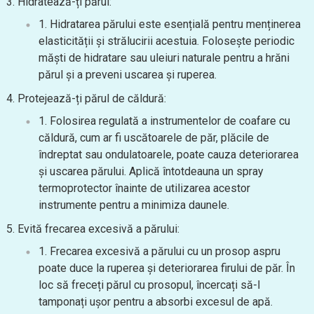
Hidratează-ți părul:
Hidratarea părului este esențială pentru menținerea
elasticității și strălucirii acestuia. Folosește periodic
măști de hidratare sau uleiuri naturale pentru a hrăni
părul și a preveni uscarea și ruperea.
Protejează-ți părul de căldură:
Folosirea regulată a instrumentelor de coafare cu
căldură, cum ar fi uscătoarele de păr, plăcile de
îndreptat sau ondulatoarele, poate cauza deteriorarea
și uscarea părului. Aplică întotdeauna un spray
termoprotector înainte de utilizarea acestor
instrumente pentru a minimiza daunele.
Evită frecarea excesivă a părului:
Frecarea excesivă a părului cu un prosop aspru
poate duce la ruperea și deteriorarea firului de păr. În
loc să freceți părul cu prosopul, încercați să-l
tamponați ușor pentru a absorbi excesul de apă.