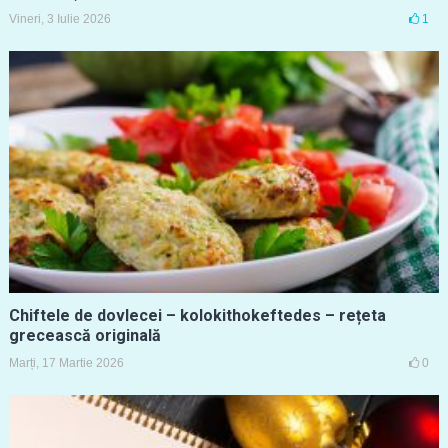
Vineri, 3 Iulie 2026
1
Chiftele de dovlecei – kolokithokeftedes – rețeta
grecească originală
Marți, 17 Martie 2026
0