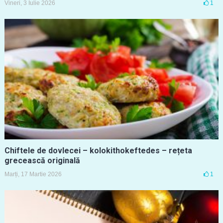
Vineri, 3 Iulie 2026
1
Chiftele de dovlecei – kolokithokeftedes – rețeta
grecească originală
Marți, 17 Martie 2026
1