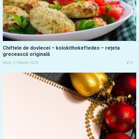
Chiftele de dovlecei – kolokithokeftedes – rețeta
grecească originală
Marți, 17 Martie 2026
0