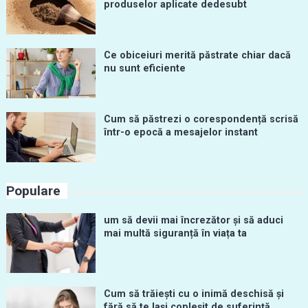
produselor aplicate dedesubt
Ce obiceiuri merită păstrate chiar dacă
nu sunt eficiente
Cum să păstrezi o corespondență scrisă
într-o epocă a mesajelor instant
Populare
um să devii mai încrezător și să aduci
mai multă siguranță în viața ta
Cum să trăiești cu o inimă deschisă și
fără să te lași copleșit de suferință