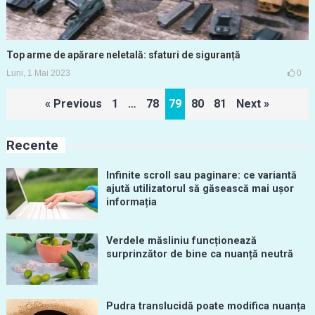
Top arme de apărare neletală: sfaturi de siguranță
Luni, 1 Mai 2023
0
Paginație
« Previous
1
…
78
79
80
81
Next »
articole
Recente
Infinite scroll sau paginare: ce variantă
ajută utilizatorul să găsească mai ușor
informația
Verdele măsliniu funcționează
surprinzător de bine ca nuanță neutră
Pudra translucidă poate modifica nuanța